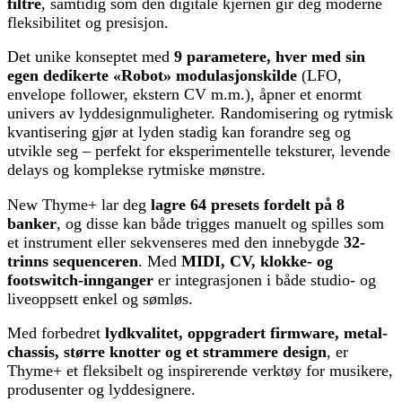
filtre
, samtidig som den digitale kjernen gir deg moderne
fleksibilitet og presisjon.
Det unike konseptet med
9 parametere, hver med sin
egen dedikerte «Robot» modulasjonskilde
(LFO,
envelope follower, ekstern CV m.m.), åpner et enormt
univers av lyddesignmuligheter. Randomisering og rytmisk
kvantisering gjør at lyden stadig kan forandre seg og
utvikle seg – perfekt for eksperimentelle teksturer, levende
delays og komplekse rytmiske mønstre.
New Thyme+ lar deg
lagre 64 presets fordelt på 8
banker
, og disse kan både trigges manuelt og spilles som
et instrument eller sekvenseres med den innebygde
32-
trinns sequenceren
. Med
MIDI, CV, klokke- og
footswitch-innganger
er integrasjonen i både studio- og
liveoppsett enkel og sømløs.
Med forbedret
lydkvalitet, oppgradert firmware, metal-
chassis, større knotter og et strammere design
, er
Thyme+ et fleksibelt og inspirerende verktøy for musikere,
produsenter og lyddesignere.