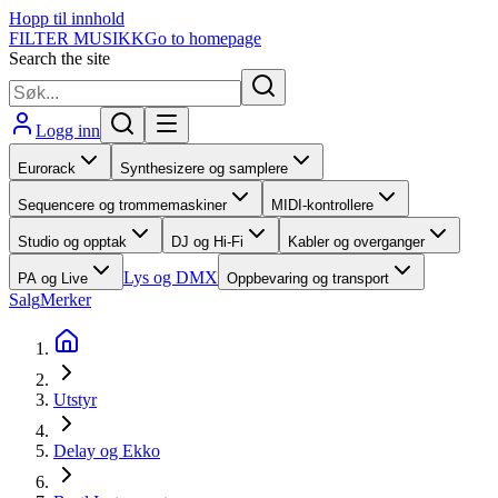
Hopp til innhold
FILTER MUSIKK
Go to homepage
Search the site
Logg inn
Eurorack
Synthesizere og samplere
Sequencere og trommemaskiner
MIDI-kontrollere
Studio og opptak
DJ og Hi-Fi
Kabler og overganger
Lys og DMX
PA og Live
Oppbevaring og transport
Salg
Merker
Utstyr
Delay og Ekko