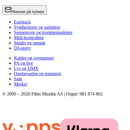
Abonner på nyheter
Eurorack
Synthesizere og samplere
Sequencere og trommemaskiner
Midi-kontrollere
Studio og opptak
DJ-utstyr
Kabler og overganger
PA og live
Lys og DMX
Oppbevaring og transport
Salg
Merker
© 2000 –
2026
Filter Musikk AS | Orgnr: 981 874 862