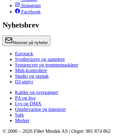
Instagram
Facebook
Nyhetsbrev
Abonner på nyheter
Eurorack
Synthesizere og samplere
Sequencere og trommemaskiner
Midi-kontrollere
Studio og opptak
DJ-utstyr
Kabler og overganger
PA og live
Lys og DMX
Oppbevaring og transport
Salg
Merker
© 2000 –
2026
Filter Musikk AS | Orgnr: 981 874 862