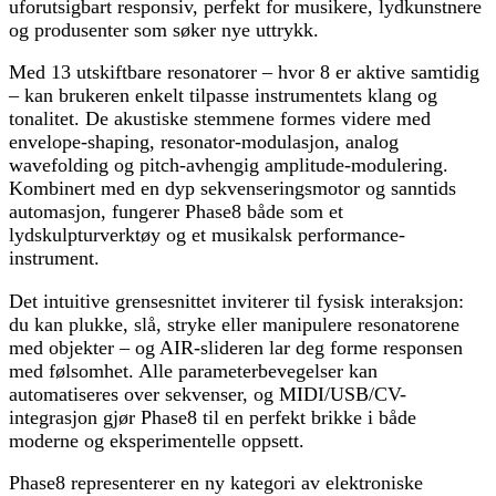
uforutsigbart responsiv, perfekt for musikere, lydkunstnere
og produsenter som søker nye uttrykk.
Med 13 utskiftbare resonatorer – hvor 8 er aktive samtidig
– kan brukeren enkelt tilpasse instrumentets klang og
tonalitet. De akustiske stemmene formes videre med
envelope-shaping, resonator-modulasjon, analog
wavefolding og pitch-avhengig amplitude-modulering.
Kombinert med en dyp sekvenseringsmotor og sanntids
automasjon, fungerer Phase8 både som et
lydskulpturverktøy og et musikalsk performance-
instrument.
Det intuitive grensesnittet inviterer til fysisk interaksjon:
du kan plukke, slå, stryke eller manipulere resonatorene
med objekter – og AIR-slideren lar deg forme responsen
med følsomhet. Alle parameterbevegelser kan
automatiseres over sekvenser, og MIDI/USB/CV-
integrasjon gjør Phase8 til en perfekt brikke i både
moderne og eksperimentelle oppsett.
Phase8 representerer en ny kategori av elektroniske