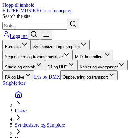
Hopp til innhold
FILTER MUSIKK
Go to homepage
Search the site
Logg inn
Eurorack
Synthesizere og samplere
Sequencere og trommemaskiner
MIDI-kontrollere
Studio og opptak
DJ og Hi-Fi
Kabler og overganger
Lys og DMX
PA og Live
Oppbevaring og transport
Salg
Merker
Utstyr
Synthesizere og Samplere