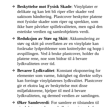
Beskyttelse mot Fysisk Skade
: Vinylplater er
delikate og kan lett bli riper eller skader ved
uaktsom håndtering. Plastcover beskytter platene
mot fysiske skader som riper og sprekker, som
ikke bare påvirker spillekvaliteten, men også den
estetiske verdien og samleobjektets verdi.
Reduksjon av Støv og Skitt
: Akkumulering av
støv og skitt på overflaten av en vinylplate kan
forårsake lydproblemer som knitrelyder og hopp i
avspillingen. Ved å bruke plastcover, holder du
platene rene, noe som bidrar til å bevare
lydkvaliteten over tid.
Bevarer Lydkvalitet
: Konstant eksponering for
elementer som varme, fuktighet og direkte sollys
kan forringe vinylplatenes lydkvalitet. Plastcover
gir et ekstra lag av beskyttelse mot disse
miljøfaktorene, hjelper til med å bevare
lydkvaliteten, og dermed verdien av samlingen.
Øker Samleverdi
: For samlere er tilstanden til