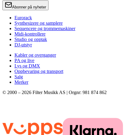
Abonner på nyheter
Eurorack
Synthesizere og samplere
Sequencere og trommemaskiner
Midi-kontrollere
Studio og opptak
DJ-utstyr
Kabler og overganger
PA og live
Lys og DMX
Oppbevaring og transport
Salg
Merker
© 2000 –
2026
Filter Musikk AS | Orgnr: 981 874 862