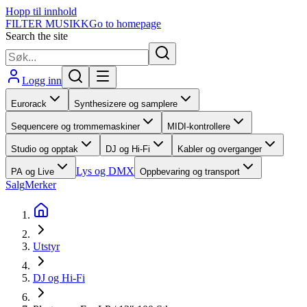
Hopp til innhold
FILTER MUSIKK
Go to homepage
Search the site
Logg inn
Eurorack
Synthesizere og samplere
Sequencere og trommemaskiner
MIDI-kontrollere
Studio og opptak
DJ og Hi-Fi
Kabler og overganger
Lys og DMX
PA og Live
Oppbevaring og transport
Salg
Merker
Utstyr
DJ og Hi-Fi