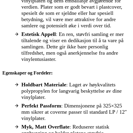
vinylplaten og dens emballasje avgjørende for
verdien. Plater som er godt bevart i plastcover,
spesielt de som er sjeldne eller har spesiell
betydning, vil være mer attraktive for andre
samlere og potensielt øke i verdi over tid.
Estetisk Appell
: En ren, støvfri samling er mer
tiltalende og viser en dedikasjon til å ta vare på
samlingen. Dette gir ikke bare personlig
tilfredshet, men også anerkjennelse fra andre
vinylentusiaster.
Egenskaper og Fordeler:
Holdbart Materiale
: Laget av høykvalitets
polypropylen for langvarig beskyttelse av dine
vinylplater.
Perfekt Passform
: Dimensjonene på 325×325
mm sikrer at coverne passer til standard LP / 12″
vinylplater.
Myk, Matt Overflate
: Reduserer statisk