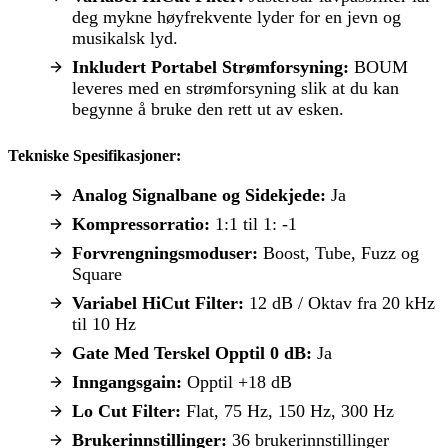
deg mykne høyfrekvente lyder for en jevn og
musikalsk lyd.
Inkludert Portabel Strømforsyning:
BOUM
leveres med en strømforsyning slik at du kan
begynne å bruke den rett ut av esken.
Tekniske Spesifikasjoner:
Analog Signalbane og Sidekjede:
Ja
Kompressorratio:
1:1 til 1: -1
Forvrengningsmoduser:
Boost, Tube, Fuzz og
Square
Variabel HiCut Filter:
12 dB / Oktav fra 20 kHz
til 10 Hz
Gate Med Terskel Opptil 0 dB:
Ja
Inngangsgain:
Opptil +18 dB
Lo Cut Filter:
Flat, 75 Hz, 150 Hz, 300 Hz
Brukerinnstillinger:
36 brukerinnstillinger