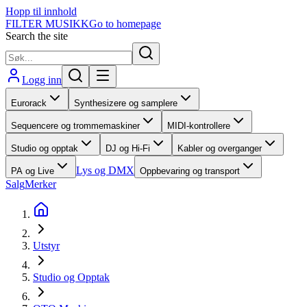
Hopp til innhold
FILTER MUSIKK
Go to homepage
Search the site
Logg inn
Eurorack
Synthesizere og samplere
Sequencere og trommemaskiner
MIDI-kontrollere
Studio og opptak
DJ og Hi-Fi
Kabler og overganger
Lys og DMX
PA og Live
Oppbevaring og transport
Salg
Merker
Utstyr
Studio og Opptak