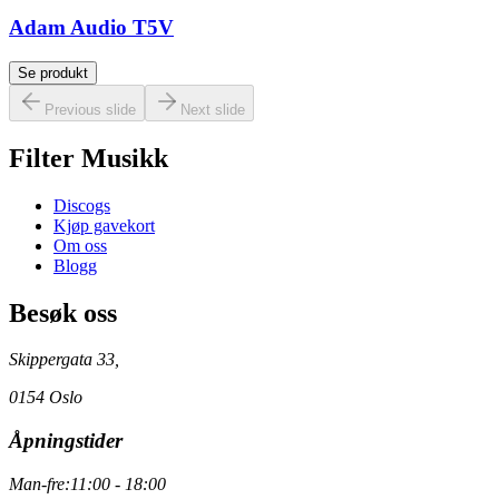
Adam Audio T5V
Se produkt
Previous slide
Next slide
Filter Musikk
Discogs
Kjøp gavekort
Om oss
Blogg
Besøk oss
Skippergata 33,
0154 Oslo
Åpningstider
Man-fre:
11:00 - 18:00