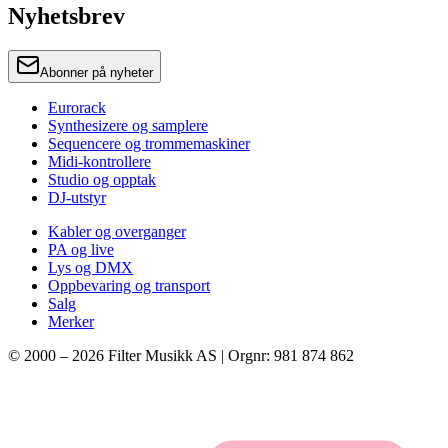
Nyhetsbrev
Abonner på nyheter
Eurorack
Synthesizere og samplere
Sequencere og trommemaskiner
Midi-kontrollere
Studio og opptak
DJ-utstyr
Kabler og overganger
PA og live
Lys og DMX
Oppbevaring og transport
Salg
Merker
© 2000 –
2026
Filter Musikk AS | Orgnr: 981 874 862