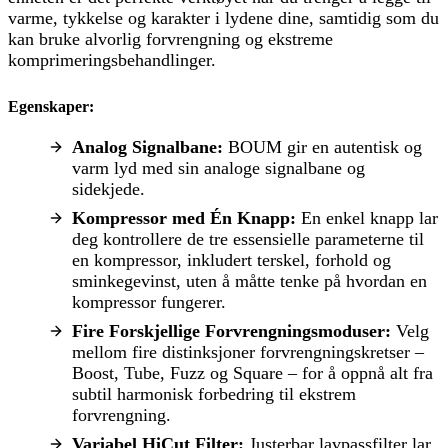
varme, tykkelse og karakter i lydene dine, samtidig som du
kan bruke alvorlig forvrengning og ekstreme
komprimeringsbehandlinger.
Egenskaper:
Analog Signalbane:
BOUM gir en autentisk og
varm lyd med sin analoge signalbane og
sidekjede.
Kompressor med Én Knapp:
En enkel knapp lar
deg kontrollere de tre essensielle parameterne til
en kompressor, inkludert terskel, forhold og
sminkegevinst, uten å måtte tenke på hvordan en
kompressor fungerer.
Fire Forskjellige Forvrengningsmoduser:
Velg
mellom fire distinksjoner forvrengningskretser –
Boost, Tube, Fuzz og Square – for å oppnå alt fra
subtil harmonisk forbedring til ekstrem
forvrengning.
Variabel HiCut Filter:
Justerbar lavpassfilter lar