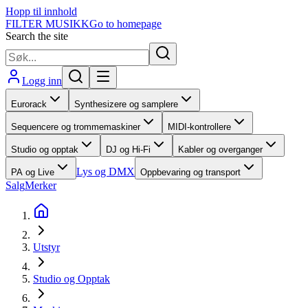
Hopp til innhold
FILTER MUSIKK
Go to homepage
Search the site
Logg inn
Eurorack
Synthesizere og samplere
Sequencere og trommemaskiner
MIDI-kontrollere
Studio og opptak
DJ og Hi-Fi
Kabler og overganger
Lys og DMX
PA og Live
Oppbevaring og transport
Salg
Merker
Utstyr
Studio og Opptak