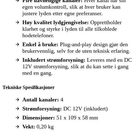
Fire uavhengige kanaler:
Hver kanal har sin
egen volumkontroll, slik at hver bruker kan
justere lyden etter egne preferanser.
Høy kvalitet lydgjengivelse:
Opprettholder
klarhet og styrke i lyden til alle tilkoblede
hodetelefoner.
Enkel å bruke:
Plug-and-play design gjør den
brukervennlig, selv for de uten teknisk erfaring.
Inkludert strømforsyning:
Leveres med en DC
12V strømforsyning, slik at du kan sette i gang
med en gang.
Tekniske Spesifikasjoner
Antall kanaler:
4
Strømforsyning:
DC 12V (inkludert)
Dimensjoner:
51 x 109 x 58 mm
Vekt:
0,20 kg