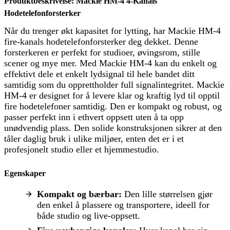
Produktbeskrivelse: Mackie HM-4 4-Kanals
Hodetelefonforsterker
Når du trenger økt kapasitet for lytting, har Mackie HM-4
fire-kanals hodetelefonforsterker deg dekket. Denne
forsterkeren er perfekt for studioer, øvingsrom, stille
scener og mye mer. Med Mackie HM-4 kan du enkelt og
effektivt dele et enkelt lydsignal til hele bandet ditt
samtidig som du opprettholder full signalintegritet. Mackie
HM-4 er designet for å levere klar og kraftig lyd til opptil
fire hodetelefoner samtidig. Den er kompakt og robust, og
passer perfekt inn i ethvert oppsett uten å ta opp
unødvendig plass. Den solide konstruksjonen sikrer at den
tåler daglig bruk i ulike miljøer, enten det er i et
profesjonelt studio eller et hjemmestudio.
Egenskaper
Kompakt og bærbar:
Den lille størrelsen gjør
den enkel å plassere og transportere, ideell for
både studio og live-oppsett.