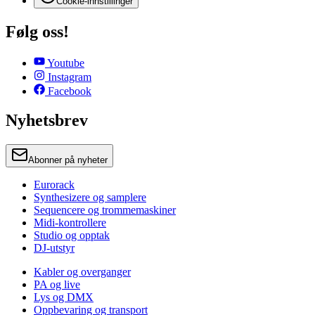
Cookie-innstillinger
Følg oss!
Youtube
Instagram
Facebook
Nyhetsbrev
Abonner på nyheter
Eurorack
Synthesizere og samplere
Sequencere og trommemaskiner
Midi-kontrollere
Studio og opptak
DJ-utstyr
Kabler og overganger
PA og live
Lys og DMX
Oppbevaring og transport