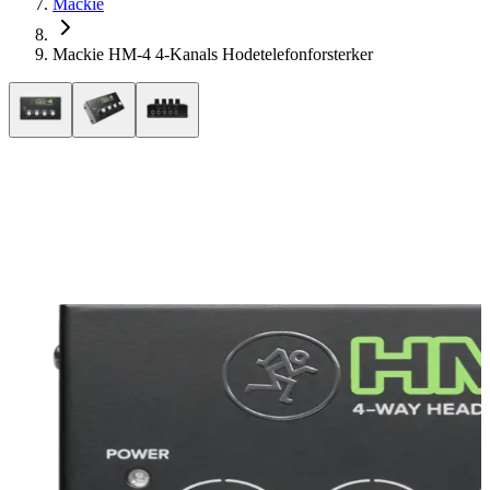
Mackie
Mackie HM-4 4-Kanals Hodetelefonforsterker