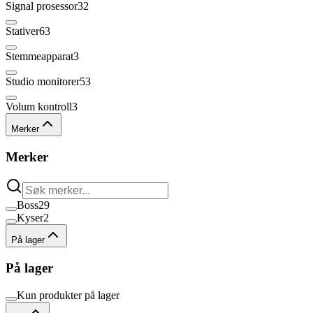
Signal prosessor
32
Stativer
63
Stemmeapparat
3
Studio monitorer
53
Volum kontroll
3
Merker
Merker
Boss
29
Kyser
2
På lager
På lager
Kun produkter på lager