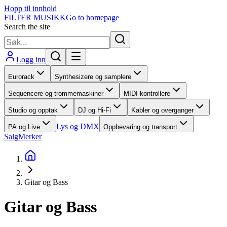
Hopp til innhold
FILTER MUSIKK
Go to homepage
Search the site
Logg inn
Eurorack
Synthesizere og samplere
Sequencere og trommemaskiner
MIDI-kontrollere
Studio og opptak
DJ og Hi-Fi
Kabler og overganger
Lys og DMX
PA og Live
Oppbevaring og transport
Salg
Merker
Gitar og Bass
Gitar og Bass