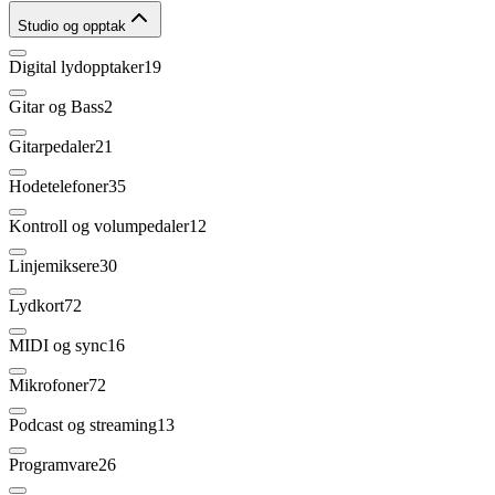
Studio og opptak
Digital lydopptaker
19
Gitar og Bass
2
Gitarpedaler
21
Hodetelefoner
35
Kontroll og volumpedaler
12
Linjemiksere
30
Lydkort
72
MIDI og sync
16
Mikrofoner
72
Podcast og streaming
13
Programvare
26