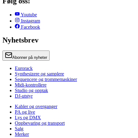
Følg oss!
Youtube
Instagram
Facebook
Nyhetsbrev
Abonner på nyheter
Eurorack
Synthesizere og samplere
Sequencere og trommemaskiner
Midi-kontrollere
Studio og opptak
DJ-utstyr
Kabler og overganger
PA og live
Lys og DMX
Oppbevaring og transport
Salg
Merker