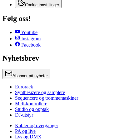
Cookie-innstillinger
Følg oss!
Youtube
Instagram
Facebook
Nyhetsbrev
Abonner på nyheter
Eurorack
Synthesizere og samplere
Sequencere og trommemaskiner
Midi-kontrollere
Studio og opptak
DJ-utstyr
Kabler og overganger
PA og live
Lys og DMX