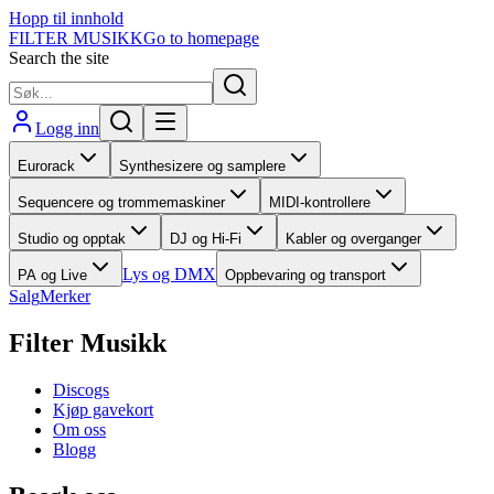
Hopp til innhold
FILTER MUSIKK
Go to homepage
Search the site
Logg inn
Eurorack
Synthesizere og samplere
Sequencere og trommemaskiner
MIDI-kontrollere
Studio og opptak
DJ og Hi-Fi
Kabler og overganger
Lys og DMX
PA og Live
Oppbevaring og transport
Salg
Merker
Filter Musikk
Discogs
Kjøp gavekort
Om oss
Blogg