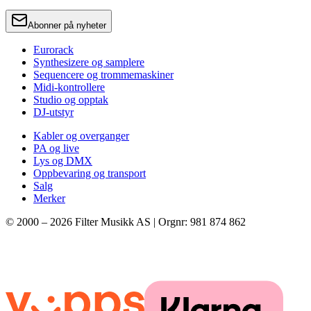
Abonner på nyheter
Eurorack
Synthesizere og samplere
Sequencere og trommemaskiner
Midi-kontrollere
Studio og opptak
DJ-utstyr
Kabler og overganger
PA og live
Lys og DMX
Oppbevaring og transport
Salg
Merker
© 2000 –
2026
Filter Musikk AS | Orgnr: 981 874 862