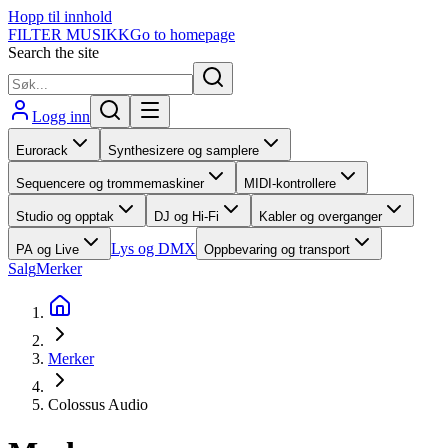
Hopp til innhold
FILTER MUSIKK
Go to homepage
Search the site
Logg inn
Eurorack
Synthesizere og samplere
Sequencere og trommemaskiner
MIDI-kontrollere
Studio og opptak
DJ og Hi-Fi
Kabler og overganger
Lys og DMX
PA og Live
Oppbevaring og transport
Salg
Merker
Merker
Colossus Audio