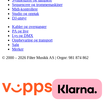
Synthesizere og samplere
Sequencere og trommemaskiner
Midi-kontrollere
Studio og opptak
DJ-utstyr
Kabler og overganger
PA og live
Lys og DMX
Oppbevaring og transport
Salg
Merker
© 2000 –
2026
Filter Musikk AS | Orgnr: 981 874 862