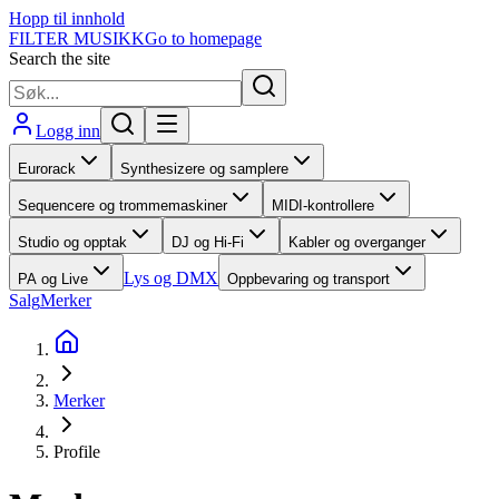
Hopp til innhold
FILTER MUSIKK
Go to homepage
Search the site
Logg inn
Eurorack
Synthesizere og samplere
Sequencere og trommemaskiner
MIDI-kontrollere
Studio og opptak
DJ og Hi-Fi
Kabler og overganger
Lys og DMX
PA og Live
Oppbevaring og transport
Salg
Merker
Merker
Profile