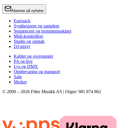
Abonner på nyheter
Eurorack
Synthesizere og samplere
Sequencere og trommemaskiner
Midi-kontrollere
Studio og opptak
DJ-utstyr
Kabler og overganger
PA og live
Lys og DMX
Oppbevaring og transport
Salg
Merker
© 2000 –
2026
Filter Musikk AS | Orgnr: 981 874 862