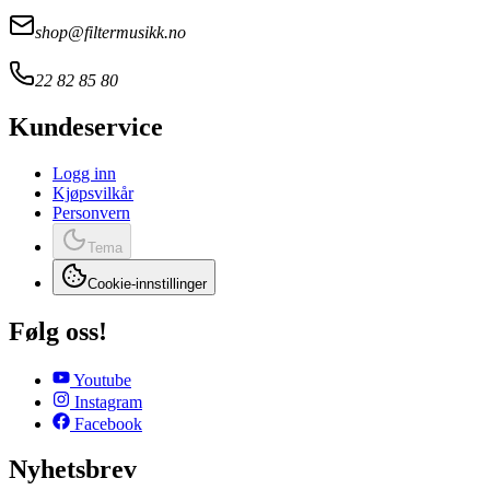
shop@filtermusikk.no
22 82 85 80
Kundeservice
Logg inn
Kjøpsvilkår
Personvern
Tema
Cookie-innstillinger
Følg oss!
Youtube
Instagram
Facebook
Nyhetsbrev