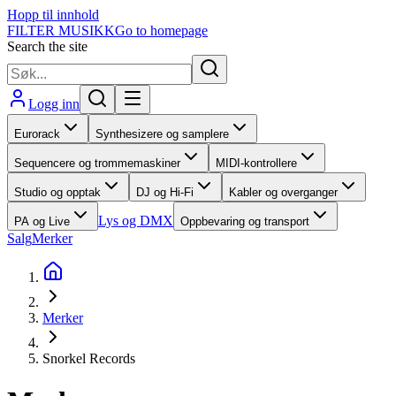
Hopp til innhold
FILTER MUSIKK
Go to homepage
Search the site
Logg inn
Eurorack
Synthesizere og samplere
Sequencere og trommemaskiner
MIDI-kontrollere
Studio og opptak
DJ og Hi-Fi
Kabler og overganger
Lys og DMX
PA og Live
Oppbevaring og transport
Salg
Merker
Merker
Snorkel Records