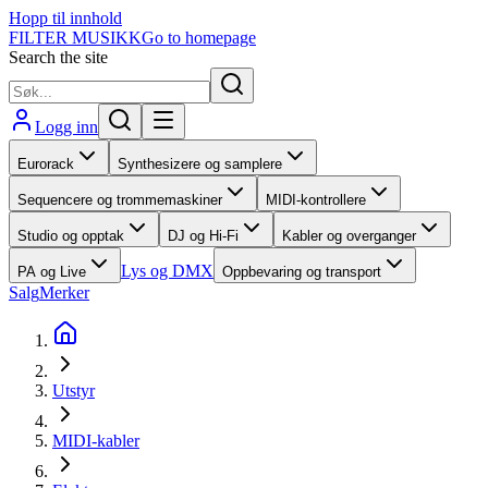
Hopp til innhold
FILTER MUSIKK
Go to homepage
Search the site
Logg inn
Eurorack
Synthesizere og samplere
Sequencere og trommemaskiner
MIDI-kontrollere
Studio og opptak
DJ og Hi-Fi
Kabler og overganger
Lys og DMX
PA og Live
Oppbevaring og transport
Salg
Merker
Utstyr
MIDI-kabler