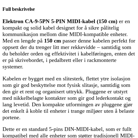
Full beskrivelse
Elektron CA-9-5PN 5-PIN MIDI-kabel (150 cm)
er en
kompakt og solid kabel designet for å sikre pålitelig
kommunikasjon mellom dine MIDI-kompatible enheter.
Med en lengde på
150 cm
passer denne kabelen perfekt for
oppsett der du trenger litt mer rekkevidde – samtidig som
du beholder orden og effektivitet i kabelføringen, enten det
er på skrivebordet, i pedalbrett eller i rackmonterte
systemer.
Kabelen er bygget med en slitesterk, flettet ytre isolasjon
som gir god beskyttelse mot fysisk slitasje, samtidig som
den gir et rent og organisert uttrykk. Pluggene er utstyrt
med nikkelbelagte kontakter som gir god lederkontakt og
lang levetid. Den kompakte utformingen av pluggene gjør
det enkelt å koble til enheter i trange miljøer uten å belaste
portene.
Dette er en standard 5-pins DIN-MIDI-kabel, som er fullt
kompatibel med alle enheter som støtter tradisjonell MIDI-