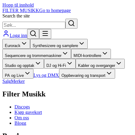
Hopp til innhold
FILTER MUSIKK
Go to homepage
Search the site
Logg inn
Eurorack
Synthesizere og samplere
Sequencere og trommemaskiner
MIDI-kontrollere
Studio og opptak
DJ og Hi-Fi
Kabler og overganger
Lys og DMX
PA og Live
Oppbevaring og transport
Salg
Merker
Filter Musikk
Discogs
Kjøp gavekort
Om oss
Blogg