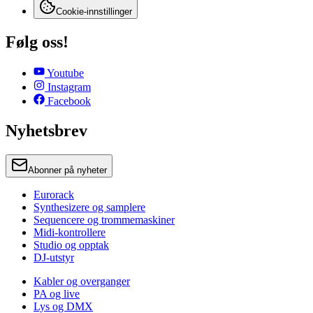
Cookie-innstillinger
Følg oss!
Youtube
Instagram
Facebook
Nyhetsbrev
Abonner på nyheter
Eurorack
Synthesizere og samplere
Sequencere og trommemaskiner
Midi-kontrollere
Studio og opptak
DJ-utstyr
Kabler og overganger
PA og live
Lys og DMX