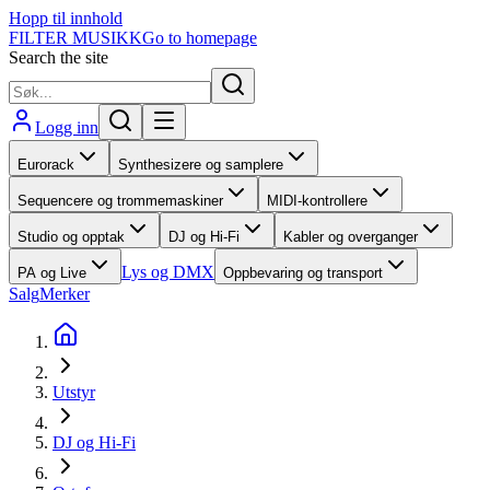
Hopp til innhold
FILTER MUSIKK
Go to homepage
Search the site
Logg inn
Eurorack
Synthesizere og samplere
Sequencere og trommemaskiner
MIDI-kontrollere
Studio og opptak
DJ og Hi-Fi
Kabler og overganger
Lys og DMX
PA og Live
Oppbevaring og transport
Salg
Merker
Utstyr
DJ og Hi-Fi