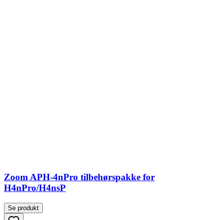
Zoom APH-4nPro tilbehørspakke for
H4nPro/H4nsP
Se produkt