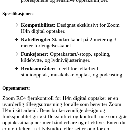
Spesifikasjoner:
Kompatibilitet:
Designet eksklusivt for Zoom
H4n digital opptaker.
Kabellengde:
Standardkabel på 2 meter og 3
meter forlengelseskabel.
Funksjoner:
Opptaksstart/-stopp, spoling,
kildebytte, og lydnivåjusteringer.
Bruksområder:
Ideell for feltarbeid,
studioopptak, musikalske opptak, og podcasting.
Oppsummert:
Zoom RC4 fjernkontroll for H4n digital opptaker er en
uvurderlig tilleggsutrustning for alle som benytter Zoom
H4n i sitt arbeid. Dens brukervennlige design og
funksjonalitet gir økt fleksibilitet og kontroll, noe som gjør
opptakssituasjoner mer håndterbare og effektive. Enten du
er ute i felten, i et lydstudio, eller setter opp for en