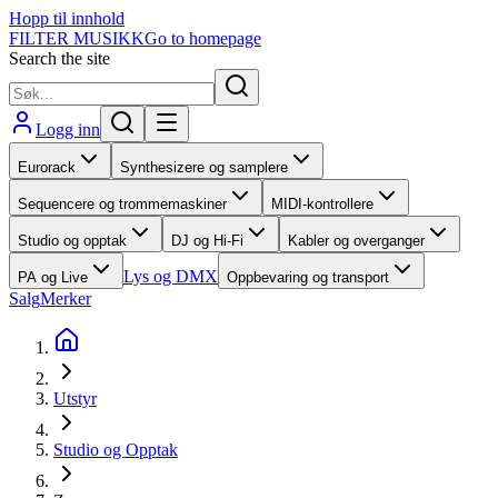
Hopp til innhold
FILTER MUSIKK
Go to homepage
Search the site
Logg inn
Eurorack
Synthesizere og samplere
Sequencere og trommemaskiner
MIDI-kontrollere
Studio og opptak
DJ og Hi-Fi
Kabler og overganger
Lys og DMX
PA og Live
Oppbevaring og transport
Salg
Merker
Utstyr
Studio og Opptak