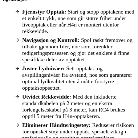
Fjernstyr Opptak:
Start og stopp opptakene med
et enkelt trykk, noe som gir større frihet under
liveopptak eller når H4n er montert utenfor
rekkevidde.
Navigasjon og Kontroll:
Spol raskt fremover og
tilbake gjennom filer, noe som forenkler
redigeringsprosessen og gjør det enklere å finne
spesifikke deler av opptaket.
Juster Lydnivåer:
Sett opptaks- og
avspillingsnivåer fra avstand, noe som garanterer
optimal lydkvalitet uten å måtte forstyrre
opptaksoppsettet.
Utvidet Rekkevidde:
Med den inkluderte
standardkabelen på 2 meter og en ekstra
forlengelseskabel på 3 meter, kan RC4 brukes
opptil 5 meter fra H4n-opptakeren.
Eliminerer Håndteringsstøy:
Reduserer risikoen
for uønsket støy under opptak, spesielt viktig i
profesjonelle og sensitive opptaksmiljøer.