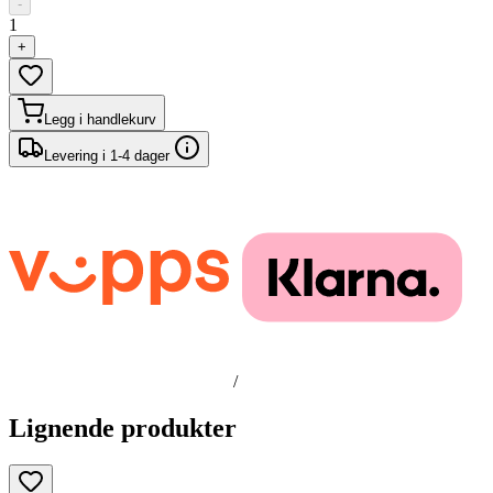
-
1
+
Legg i handlekurv
Levering i 1-4 dager
/
Lignende produkter