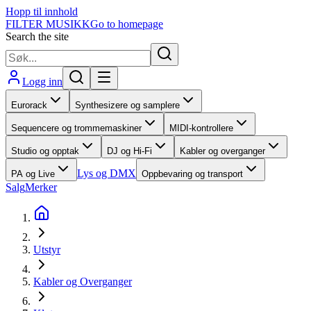
Hopp til innhold
FILTER MUSIKK
Go to homepage
Search the site
Logg inn
Eurorack
Synthesizere og samplere
Sequencere og trommemaskiner
MIDI-kontrollere
Studio og opptak
DJ og Hi-Fi
Kabler og overganger
Lys og DMX
PA og Live
Oppbevaring og transport
Salg
Merker
Utstyr
Kabler og Overganger