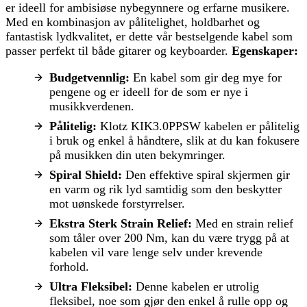
er ideell for ambisiøse nybegynnere og erfarne musikere.
Med en kombinasjon av pålitelighet, holdbarhet og
fantastisk lydkvalitet, er dette vår bestselgende kabel som
passer perfekt til både gitarer og keyboarder.
Egenskaper:
Budgetvennlig:
En kabel som gir deg mye for
pengene og er ideell for de som er nye i
musikkverdenen.
Pålitelig:
Klotz KIK3.0PPSW kabelen er pålitelig
i bruk og enkel å håndtere, slik at du kan fokusere
på musikken din uten bekymringer.
Spiral Shield:
Den effektive spiral skjermen gir
en varm og rik lyd samtidig som den beskytter
mot uønskede forstyrrelser.
Ekstra Sterk Strain Relief:
Med en strain relief
som tåler over 200 Nm, kan du være trygg på at
kabelen vil vare lenge selv under krevende
forhold.
Ultra Fleksibel:
Denne kabelen er utrolig
fleksibel, noe som gjør den enkel å rulle opp og