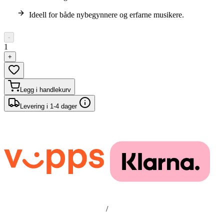
Ideell for både nybegynnere og erfarne musikere.
-
1
+
Legg i handlekurv
Levering i 1-4 dager
/