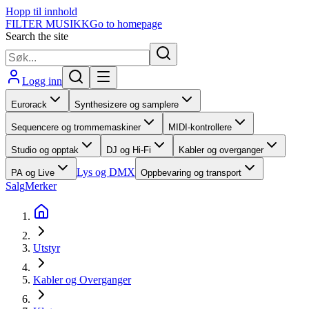
Hopp til innhold
FILTER MUSIKK
Go to homepage
Search the site
Logg inn
Eurorack
Synthesizere og samplere
Sequencere og trommemaskiner
MIDI-kontrollere
Studio og opptak
DJ og Hi-Fi
Kabler og overganger
Lys og DMX
PA og Live
Oppbevaring og transport
Salg
Merker
Utstyr
Kabler og Overganger