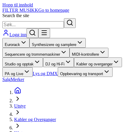
Hopp til innhold
FILTER MUSIKK
Go to homepage
Search the site
Logg inn
Eurorack
Synthesizere og samplere
Sequencere og trommemaskiner
MIDI-kontrollere
Studio og opptak
DJ og Hi-Fi
Kabler og overganger
Lys og DMX
PA og Live
Oppbevaring og transport
Salg
Merker
Utstyr
Kabler og Overganger