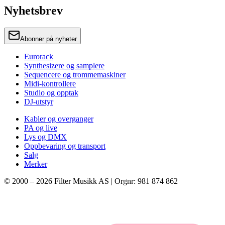
Nyhetsbrev
Abonner på nyheter
Eurorack
Synthesizere og samplere
Sequencere og trommemaskiner
Midi-kontrollere
Studio og opptak
DJ-utstyr
Kabler og overganger
PA og live
Lys og DMX
Oppbevaring og transport
Salg
Merker
© 2000 –
2026
Filter Musikk AS | Orgnr: 981 874 862