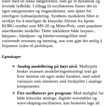
toner med en rekke bølgeformer, som gir et dynamisk og
levende lydbilde. I tillegg til oscillatorene finnes det en
egen støygenerator og ringmodulator, som åpner for
ytterligere lydmanipulering. Synthens modulerte filtre er
utviklet for å etterligne de klassiske filtrene fra kjente
KORG-synther som MS-20 og Mono/Poly, samt populære
amerikanske modeller. Dette inkluderer både lavpass-,
høypass-, båndpass- og båndavvisningsfiltre med
varierende resonans og metning, noe som gjør det mulig å
finjustere lyden til perfeksjon.
Egenskaper
Analog modellering på høyt nivå
: Multi/poly
bruker avansert modelleringsteknologi som gir
hver stemme sin egen unike karakter, med subtil
variasjon som simulerer små forskjeller i analoge
komponenter.
Fire oscillatorer per program
: Med mulighet for
både klassiske analoge, digitale wavetables og
wave-shaping-oscillatorer, kan brukeren lage alt