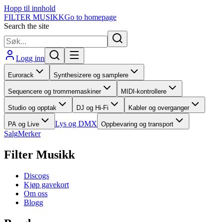
Hopp til innhold
FILTER MUSIKK
Go to homepage
Search the site
Logg inn
Eurorack
Synthesizere og samplere
Sequencere og trommemaskiner
MIDI-kontrollere
Studio og opptak
DJ og Hi-Fi
Kabler og overganger
Lys og DMX
PA og Live
Oppbevaring og transport
Salg
Merker
Filter Musikk
Discogs
Kjøp gavekort
Om oss
Blogg