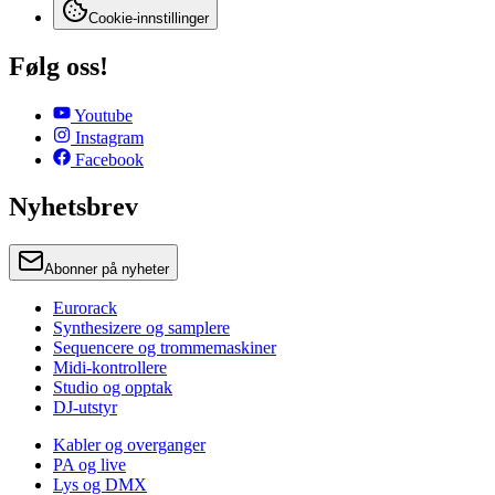
Cookie-innstillinger
Følg oss!
Youtube
Instagram
Facebook
Nyhetsbrev
Abonner på nyheter
Eurorack
Synthesizere og samplere
Sequencere og trommemaskiner
Midi-kontrollere
Studio og opptak
DJ-utstyr
Kabler og overganger
PA og live
Lys og DMX