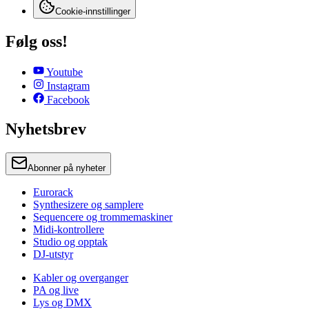
Cookie-innstillinger
Følg oss!
Youtube
Instagram
Facebook
Nyhetsbrev
Abonner på nyheter
Eurorack
Synthesizere og samplere
Sequencere og trommemaskiner
Midi-kontrollere
Studio og opptak
DJ-utstyr
Kabler og overganger
PA og live
Lys og DMX