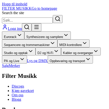
Hopp til innhold
FILTER MUSIKK
Go to homepage
Search the site
Logg inn
Eurorack
Synthesizere og samplere
Sequencere og trommemaskiner
MIDI-kontrollere
Studio og opptak
DJ og Hi-Fi
Kabler og overganger
Lys og DMX
PA og Live
Oppbevaring og transport
Salg
Merker
Filter Musikk
Discogs
Kjøp gavekort
Om oss
Blogg