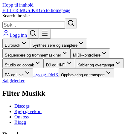
Hopp til innhold
FILTER MUSIKK
Go to homepage
Search the site
Logg inn
Eurorack
Synthesizere og samplere
Sequencere og trommemaskiner
MIDI-kontrollere
Studio og opptak
DJ og Hi-Fi
Kabler og overganger
Lys og DMX
PA og Live
Oppbevaring og transport
Salg
Merker
Filter Musikk
Discogs
Kjøp gavekort
Om oss
Blogg