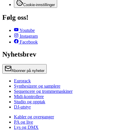
Cookie-innstillinger
Følg oss!
Youtube
Instagram
Facebook
Nyhetsbrev
Abonner på nyheter
Eurorack
Synthesizere og samplere
Sequencere og trommemaskiner
Midi-kontrollere
Studio og opptak
DJ-utstyr
Kabler og overganger
PA og live
Lys og DMX