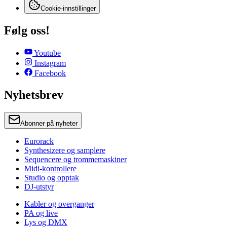
Cookie-innstillinger
Følg oss!
Youtube
Instagram
Facebook
Nyhetsbrev
Abonner på nyheter
Eurorack
Synthesizere og samplere
Sequencere og trommemaskiner
Midi-kontrollere
Studio og opptak
DJ-utstyr
Kabler og overganger
PA og live
Lys og DMX