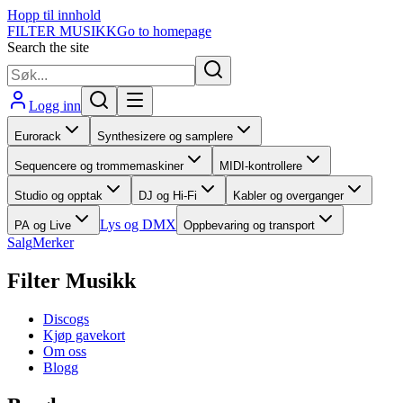
Hopp til innhold
FILTER MUSIKK
Go to homepage
Search the site
Logg inn
Eurorack
Synthesizere og samplere
Sequencere og trommemaskiner
MIDI-kontrollere
Studio og opptak
DJ og Hi-Fi
Kabler og overganger
Lys og DMX
PA og Live
Oppbevaring og transport
Salg
Merker
Filter Musikk
Discogs
Kjøp gavekort
Om oss
Blogg