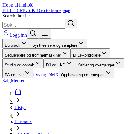
Hopp til innhold
FILTER MUSIKK
Go to homepage
Search the site
Logg inn
Eurorack
Synthesizere og samplere
Sequencere og trommemaskiner
MIDI-kontrollere
Studio og opptak
DJ og Hi-Fi
Kabler og overganger
Lys og DMX
PA og Live
Oppbevaring og transport
Salg
Merker
Utstyr
Eurorack