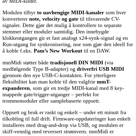
av MIDI-kilder.
Modulen tilbyr
to uavhengige MIDI-kanaler
som hver
konverterer
note, velocity og gate
til tilsvarende CV-
signaler. Dette gjør det mulig å kontrollere to separate
stemmer eller moduler samtidig. Den innebygde
klokkeutgangen gir et fast analogt x24-synk-signal og en
Run-utgang for synkronisering, noe som gjør den ideell for
å koble f.eks.
Pam’s New Workout
til en DAW.
mmMidi støtter både
tradisjonell DIN MIDI
(via
medfølgende Type B-adapter) og
driverfri USB MIDI
gjennom den nye USB-C-kontakten. For ytterligere
fleksibilitet kan man koble til den valgfrie
mmT-
expanderen
, som gir en tredje MIDI-kanal med 8 key-
mappede gate/trigger-utganger – perfekt for
trommemoduler eller samplebaserte oppsett.
Oppsett og bruk er raskt og enkelt – under ett minutt fra
tilkobling til full drift. Firmware-oppdateringer kan enkelt
installeres med drag-and-drop via USB, og modulen er
skiff-vennlig med reversert strømvern. mmMidi er