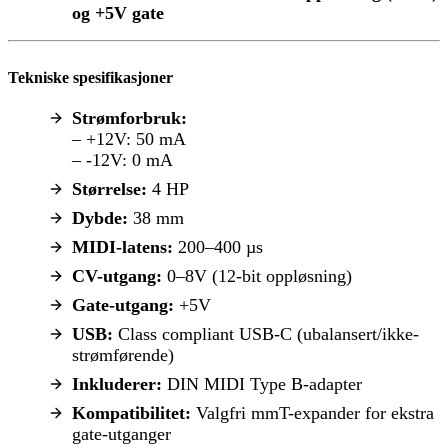
og +5V gate
Tekniske spesifikasjoner
Strømforbruk:
– +12V: 50 mA
– -12V: 0 mA
Størrelse:
4 HP
Dybde:
38 mm
MIDI-latens:
200–400 µs
CV-utgang:
0–8V (12-bit oppløsning)
Gate-utgang:
+5V
USB:
Class compliant USB-C (ubalansert/ikke-
strømførende)
Inkluderer:
DIN MIDI Type B-adapter
Kompatibilitet:
Valgfri mmT-expander for ekstra
gate-utganger