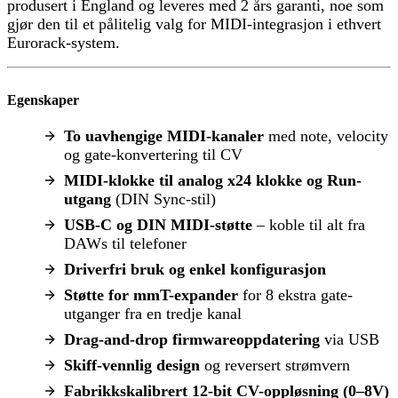
produsert i England og leveres med 2 års garanti, noe som
gjør den til et pålitelig valg for MIDI-integrasjon i ethvert
Eurorack-system.
Egenskaper
To uavhengige MIDI-kanaler
med note, velocity
og gate-konvertering til CV
MIDI-klokke til analog x24 klokke og Run-
utgang
(DIN Sync-stil)
USB-C og DIN MIDI-støtte
– koble til alt fra
DAWs til telefoner
Driverfri bruk og enkel konfigurasjon
Støtte for mmT-expander
for 8 ekstra gate-
utganger fra en tredje kanal
Drag-and-drop firmwareoppdatering
via USB
Skiff-vennlig design
og reversert strømvern
Fabrikkskalibrert 12-bit CV-oppløsning (0–8V)