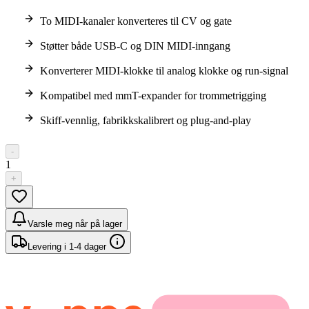
To MIDI-kanaler konverteres til CV og gate
Støtter både USB-C og DIN MIDI-inngang
Konverterer MIDI-klokke til analog klokke og run-signal
Kompatibel med mmT-expander for trommetrigging
Skiff-vennlig, fabrikkskalibrert og plug-and-play
-
1
+
Varsle meg når på lager
Levering i 1-4 dager