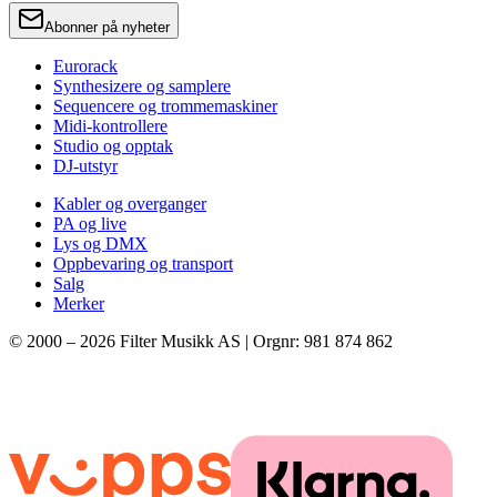
Abonner på nyheter
Eurorack
Synthesizere og samplere
Sequencere og trommemaskiner
Midi-kontrollere
Studio og opptak
DJ-utstyr
Kabler og overganger
PA og live
Lys og DMX
Oppbevaring og transport
Salg
Merker
© 2000 –
2026
Filter Musikk AS | Orgnr: 981 874 862