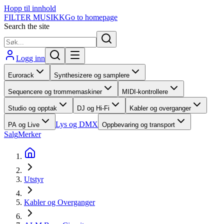
Hopp til innhold
FILTER MUSIKK
Go to homepage
Search the site
Logg inn
Eurorack
Synthesizere og samplere
Sequencere og trommemaskiner
MIDI-kontrollere
Studio og opptak
DJ og Hi-Fi
Kabler og overganger
Lys og DMX
PA og Live
Oppbevaring og transport
Salg
Merker
Utstyr
Kabler og Overganger