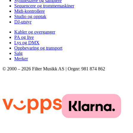
Synthesizere og samplere
Sequencere og trommemaskiner
Midi-kontrollere
Studio og opptak
DJ-utstyr
Kabler og overganger
PA og live
Lys og DMX
Oppbevaring og transport
Salg
Merker
© 2000 –
2026
Filter Musikk AS | Orgnr: 981 874 862