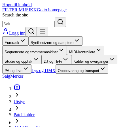
Hopp til innhold
FILTER MUSIKK
Go to homepage
Search the site
Logg inn
Eurorack
Synthesizere og samplere
Sequencere og trommemaskiner
MIDI-kontrollere
Studio og opptak
DJ og Hi-Fi
Kabler og overganger
Lys og DMX
PA og Live
Oppbevaring og transport
Salg
Merker
Utstyr
Patchkabler