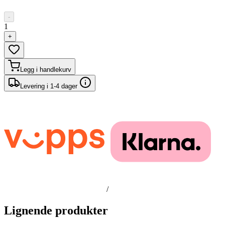
-
1
+
Legg i handlekurv
Levering i 1-4 dager
/
Lignende produkter