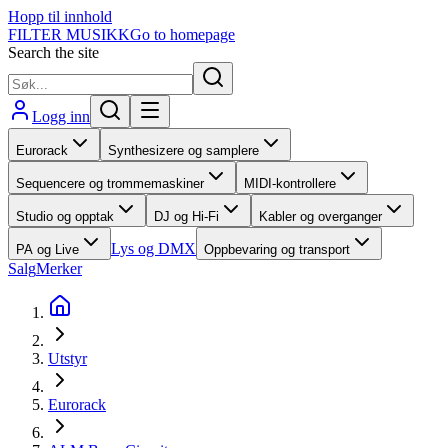
Hopp til innhold
FILTER MUSIKK
Go to homepage
Search the site
Logg inn
Eurorack
Synthesizere og samplere
Sequencere og trommemaskiner
MIDI-kontrollere
Studio og opptak
DJ og Hi-Fi
Kabler og overganger
Lys og DMX
PA og Live
Oppbevaring og transport
Salg
Merker
Utstyr
Eurorack