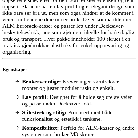
oppsettene sine, eller for dem som ønsker et enkelt og rent
oppsett. Skruene har en lav profil og et elegant design som
ikke bare ser bra ut, men som også hindrer at de kommer i
veien for hendene dine under bruk. De er kompatible med
ALM Eurorack-kasser og passer lett under Decksaver-
beskyttelseslokk, noe som gjør dem ideelle for både daglig
bruk og transport. Hver pakke inneholder 100 skruer i en
praktisk gjenbrukbar plastboks for enkel oppbevaring og
organisering.
Egenskaper
Brukervennlige:
Krever ingen skrutrekker –
monter og juster moduler raskt og enkelt.
Lav profil:
Designet for å holde seg ute av veien
og passe under Decksaver-lokk.
Slitesterk og stilig:
Produsert med både
funksjonalitet og estetikk i tankene.
Kompatibilitet:
Perfekt for ALM-kasser og andre
systemer som bruker M3-skruer.