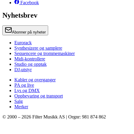
Facebook
Nyhetsbrev
Abonner på nyheter
Eurorack
Synthesizere og samplere
Sequencere og trommemaskiner
Midi-kontrollere
Studio og opptak
DJ-utstyr
Kabler og overganger
PA og live
Lys og DMX
Oppbevaring og transport
Salg
Merker
© 2000 –
2026
Filter Musikk AS | Orgnr: 981 874 862