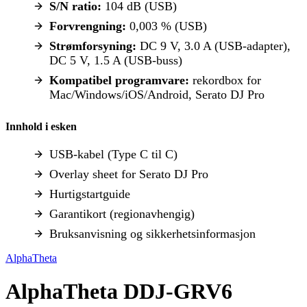
S/N ratio:
104 dB (USB)
Forvrengning:
0,003 % (USB)
Strømforsyning:
DC 9 V, 3.0 A (USB-adapter),
DC 5 V, 1.5 A (USB-buss)
Kompatibel programvare:
rekordbox for
Mac/Windows/iOS/Android, Serato DJ Pro
Innhold i esken
USB-kabel (Type C til C)
Overlay sheet for Serato DJ Pro
Hurtigstartguide
Garantikort (regionavhengig)
Bruksanvisning og sikkerhetsinformasjon
AlphaTheta
AlphaTheta DDJ-GRV6