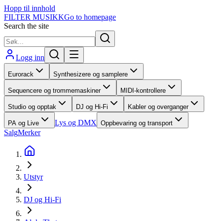
Hopp til innhold
FILTER MUSIKK
Go to homepage
Search the site
Logg inn
Eurorack
Synthesizere og samplere
Sequencere og trommemaskiner
MIDI-kontrollere
Studio og opptak
DJ og Hi-Fi
Kabler og overganger
Lys og DMX
PA og Live
Oppbevaring og transport
Salg
Merker
Utstyr
DJ og Hi-Fi