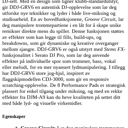
DJ-sett. Med en design som ligner klubb-standardutstyr,
gir DDJ-GRV6 en autentisk DJ-opplevelse som lar deg
utforske nye teknikker og lyder i både live-miksing og
studioarbeid. En av hovedfunksjonene,
Groove Circuit
, lar
deg manipulere trommepartiene i en låt for å skape unike
remikser direkte mens du spiller. Denne funksjonen støttes
av effekter som kan legge til fills, build-ups, og
breakdowns, som gir dynamiske og kreative overganger
mellom sjangre. DDJ-GRV6 er også utstyrt med
Stems FX
-
funksjonalitet i Serato DJ Pro, som lar deg anvende
effekter på individuelle spor som trommer, bass, vokal
eller melodi, for en mer nyansert lydmanipulering. I tillegg
har DDJ-GRV6 store jog-hjul, inspirert av
flaggskipmodellen CDJ-3000, som gir en responsiv
scratching-opplevelse. De 8 Performance Pads er strategisk
plassert for enkel tilgang under miksing, og med en rekke
effekter fra DJM-A9 kan du heve kvaliteten på settet ditt
med både lyd- og visuelle virkemidler.
Egenskaper
Groove Circuit:
Lar deg manipulere trommespor