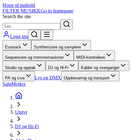
Hopp til innhold
FILTER MUSIKK
Go to homepage
Search the site
Logg inn
Eurorack
Synthesizere og samplere
Sequencere og trommemaskiner
MIDI-kontrollere
Studio og opptak
DJ og Hi-Fi
Kabler og overganger
Lys og DMX
PA og Live
Oppbevaring og transport
Salg
Merker
Utstyr
DJ og Hi-Fi