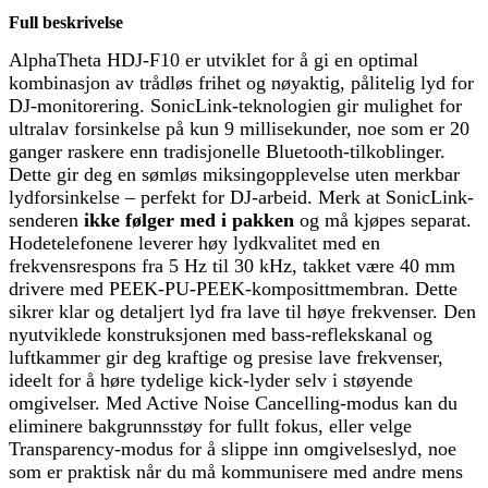
Full beskrivelse
AlphaTheta HDJ-F10 er utviklet for å gi en optimal
kombinasjon av trådløs frihet og nøyaktig, pålitelig lyd for
DJ-monitorering. SonicLink-teknologien gir mulighet for
ultralav forsinkelse på kun 9 millisekunder, noe som er 20
ganger raskere enn tradisjonelle Bluetooth-tilkoblinger.
Dette gir deg en sømløs miksingopplevelse uten merkbar
lydforsinkelse – perfekt for DJ-arbeid. Merk at SonicLink-
senderen
ikke følger med i pakken
og må kjøpes separat.
Hodetelefonene leverer høy lydkvalitet med en
frekvensrespons fra 5 Hz til 30 kHz, takket være 40 mm
drivere med PEEK-PU-PEEK-komposittmembran. Dette
sikrer klar og detaljert lyd fra lave til høye frekvenser. Den
nyutviklede konstruksjonen med bass-reflekskanal og
luftkammer gir deg kraftige og presise lave frekvenser,
ideelt for å høre tydelige kick-lyder selv i støyende
omgivelser. Med Active Noise Cancelling-modus kan du
eliminere bakgrunnsstøy for fullt fokus, eller velge
Transparency-modus for å slippe inn omgivelseslyd, noe
som er praktisk når du må kommunisere med andre mens