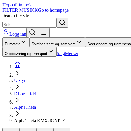
Hopp til innhold
FILTER MUSIKK
Go to homepage
Search the site
Logg inn
Eurorack
Synthesizere og samplere
Sequencere og trommema
Salg
Merker
Oppbevaring og transport
Utstyr
DJ og Hi-Fi
AlphaTheta
AlphaTheta RMX-IGNITE