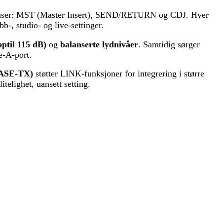
ser: MST (Master Insert), SEND/RETURN og CDJ. Hver
bb-, studio- og live-settinger.
opptil 115 dB)
og
balanserte lydnivåer
. Samtidig sørger
e-A-port.
BASE-TX)
støtter LINK-funksjoner for integrering i større
elighet, uansett setting.