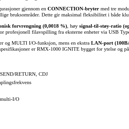
gurasjoner gjennom en
CONNECTION-bryter
med tre modu
ellige bruksområder. Dette gir maksimal fleksibilitet i både klu
onisk forvrengning (0,0018 %)
, høy
signal-til-støy-ratio (
or profesjonell filavspilling fra eksterne enheter via USB Typ
ter og MULTI I/O-funksjon, mens en ekstra
LAN-port (100
spesifikasjoner er RMX-1000 IGNITE bygget for ytelse og pålit
T, SEND/RETURN, CDJ
mplingsfrekvens
multi-I/O