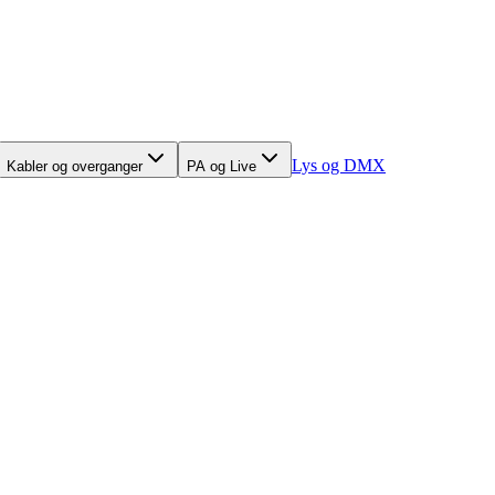
Lys og DMX
Kabler og overganger
PA og Live