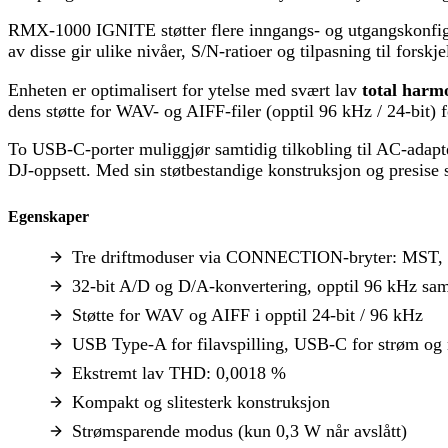
RMX-1000 IGNITE støtter flere inngangs- og utgangskonfi
av disse gir ulike nivåer, S/N-ratioer og tilpasning til forskj
Enheten er optimalisert for ytelse med svært lav
total harm
dens støtte for WAV- og AIFF-filer (opptil 96 kHz / 24-bit) f
To USB-C-porter muliggjør samtidig tilkobling til AC-adap
DJ-oppsett. Med sin støtbestandige konstruksjon og presise 
Egenskaper
Tre driftmoduser via CONNECTION-bryter: MS
32-bit A/D og D/A-konvertering, opptil 96 kHz sa
Støtte for WAV og AIFF i opptil 24-bit / 96 kHz
USB Type-A for filavspilling, USB-C for strøm og 
Ekstremt lav THD: 0,0018 %
Kompakt og slitesterk konstruksjon
Strømsparende modus (kun 0,3 W når avslått)