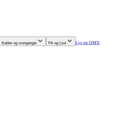
Lys og DMX
Kabler og overganger
PA og Live