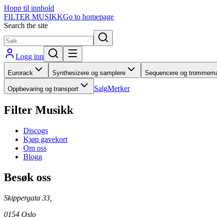
Hopp til innhold
FILTER MUSIKK
Go to homepage
Search the site
Logg inn
Eurorack
Synthesizere og samplere
Sequencere og trommema
Salg
Merker
Oppbevaring og transport
Filter Musikk
Discogs
Kjøp gavekort
Om oss
Blogg
Besøk oss
Skippergata 33,
0154 Oslo