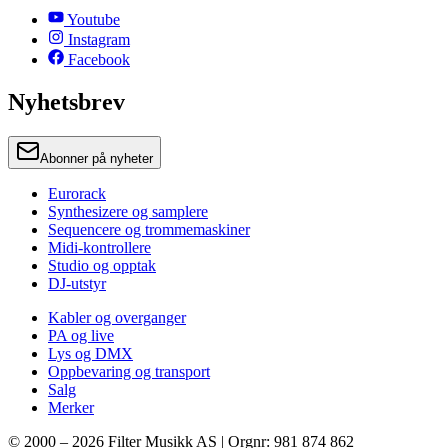
Youtube
Instagram
Facebook
Nyhetsbrev
Abonner på nyheter
Eurorack
Synthesizere og samplere
Sequencere og trommemaskiner
Midi-kontrollere
Studio og opptak
DJ-utstyr
Kabler og overganger
PA og live
Lys og DMX
Oppbevaring og transport
Salg
Merker
© 2000 –
2026
Filter Musikk AS | Orgnr: 981 874 862