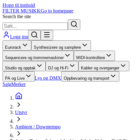
Hopp til innhold
FILTER MUSIKK
Go to homepage
Search the site
Logg inn
Eurorack
Synthesizere og samplere
Sequencere og trommemaskiner
MIDI-kontrollere
Studio og opptak
DJ og Hi-Fi
Kabler og overganger
Lys og DMX
PA og Live
Oppbevaring og transport
Salg
Merker
Utstyr
Ambient / Downtempo