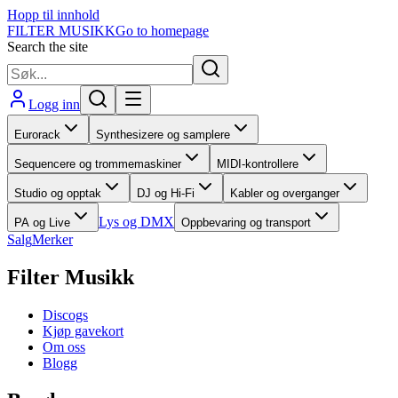
Hopp til innhold
FILTER MUSIKK
Go to homepage
Search the site
Logg inn
Eurorack
Synthesizere og samplere
Sequencere og trommemaskiner
MIDI-kontrollere
Studio og opptak
DJ og Hi-Fi
Kabler og overganger
Lys og DMX
PA og Live
Oppbevaring og transport
Salg
Merker
Filter Musikk
Discogs
Kjøp gavekort
Om oss
Blogg