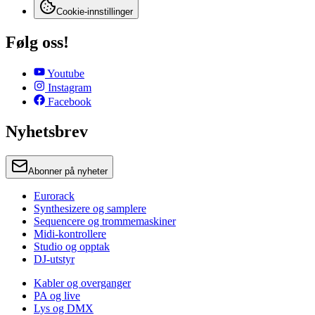
Cookie-innstillinger
Følg oss!
Youtube
Instagram
Facebook
Nyhetsbrev
Abonner på nyheter
Eurorack
Synthesizere og samplere
Sequencere og trommemaskiner
Midi-kontrollere
Studio og opptak
DJ-utstyr
Kabler og overganger
PA og live
Lys og DMX