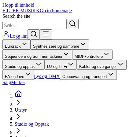
Hopp til innhold
FILTER MUSIKK
Go to homepage
Search the site
Logg inn
Eurorack
Synthesizere og samplere
Sequencere og trommemaskiner
MIDI-kontrollere
Studio og opptak
DJ og Hi-Fi
Kabler og overganger
Lys og DMX
PA og Live
Oppbevaring og transport
Salg
Merker
Utstyr
Studio og Opptak