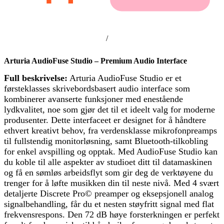
/
Arturia AudioFuse Studio – Premium Audio Interface
Full beskrivelse:
Arturia AudioFuse Studio er et
førsteklasses skrivebordsbasert audio interface som
kombinerer avanserte funksjoner med enestående
lydkvalitet, noe som gjør det til et ideelt valg for moderne
produsenter. Dette interfaceet er designet for å håndtere
ethvert kreativt behov, fra verdensklasse mikrofonpreamps
til fullstendig monitorløsning, samt Bluetooth-tilkobling
for enkel avspilling og opptak. Med AudioFuse Studio kan
du koble til alle aspekter av studioet ditt til datamaskinen
og få en sømløs arbeidsflyt som gir deg de verktøyene du
trenger for å løfte musikken din til neste nivå. Med 4 svært
detaljerte Discrete Pro© preamper og eksepsjonell analog
signalbehandling, får du et nesten støyfritt signal med flat
frekvensrespons. Den 72 dB høye forsterkningen er perfekt