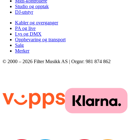
Midi-kontrollere
Studio og opptak
DJ-utstyr
Kabler og overganger
PA og live
Lys og DMX
Oppbevaring og transport
Salg
Merker
© 2000 –
2026
Filter Musikk AS | Orgnr: 981 874 862