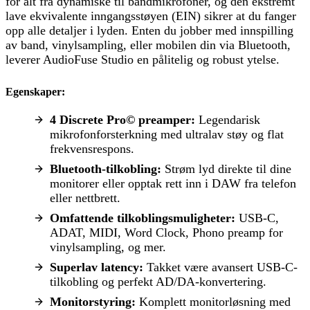
for alt fra dynamiske til båndmikrofoner, og den ekstremt
lave ekvivalente inngangsstøyen (EIN) sikrer at du fanger
opp alle detaljer i lyden. Enten du jobber med innspilling
av band, vinylsampling, eller mobilen din via Bluetooth,
leverer AudioFuse Studio en pålitelig og robust ytelse.
Egenskaper:
4 Discrete Pro© preamper:
Legendarisk
mikrofonforsterkning med ultralav støy og flat
frekvensrespons.
Bluetooth-tilkobling:
Strøm lyd direkte til dine
monitorer eller opptak rett inn i DAW fra telefon
eller nettbrett.
Omfattende tilkoblingsmuligheter:
USB-C,
ADAT, MIDI, Word Clock, Phono preamp for
vinylsampling, og mer.
Superlav latency:
Takket være avansert USB-C-
tilkobling og perfekt AD/DA-konvertering.
Monitorstyring:
Komplett monitorløsning med