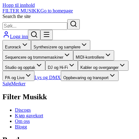
Hopp til innhold
FILTER MUSIKK
Go to homepage
Search the site
Logg inn
Eurorack
Synthesizere og samplere
Sequencere og trommemaskiner
MIDI-kontrollere
Studio og opptak
DJ og Hi-Fi
Kabler og overganger
Lys og DMX
PA og Live
Oppbevaring og transport
Salg
Merker
Filter Musikk
Discogs
Kjøp gavekort
Om oss
Blogg