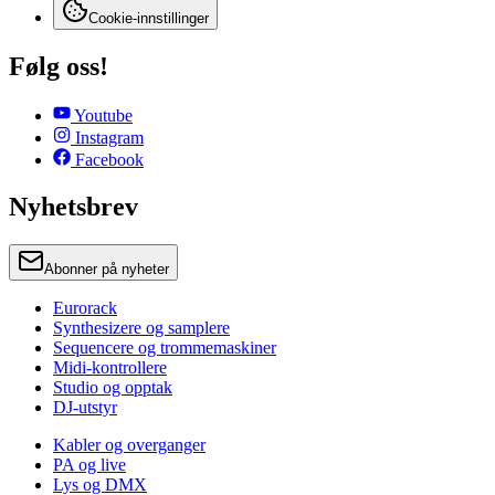
Cookie-innstillinger
Følg oss!
Youtube
Instagram
Facebook
Nyhetsbrev
Abonner på nyheter
Eurorack
Synthesizere og samplere
Sequencere og trommemaskiner
Midi-kontrollere
Studio og opptak
DJ-utstyr
Kabler og overganger
PA og live
Lys og DMX