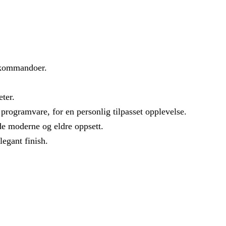
v kommandoer.
ter.
rogramvare, for en personlig tilpasset opplevelse.
e moderne og eldre oppsett.
egant finish.