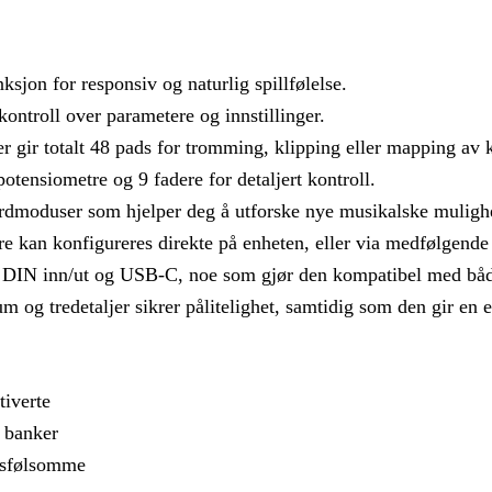
ksjon for responsiv og naturlig spillfølelse.
skontroll over parametere og innstillinger.
r gir totalt 48 pads for tromming, klipping eller mapping a
tensiometre og 9 fadere for detaljert kontroll.
rdmoduser som hjelper deg å utforske nye musikalske mulighe
kan konfigureres direkte på enheten, eller via medfølgende p
 DIN inn/ut og USB-C, noe som gjør den kompatibel med båd
g tredetaljer sikrer pålitelighet, samtidig som den gir en el
tiverte
 banker
ngsfølsomme