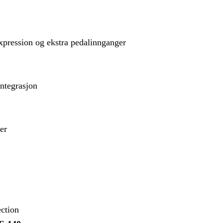
pression og ekstra pedalinnganger
tegrasjon
er
ection