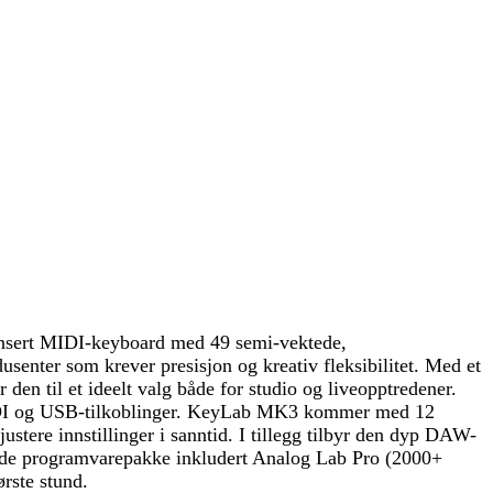
ansert MIDI-keyboard med 49 semi-vektede,
senter som krever presisjon og kreativ fleksibilitet. Med et
den til et ideelt valg både for studio og liveopptredener.
r MIDI og USB-tilkoblinger. KeyLab MK3 kommer med 12
ustere innstillinger i sanntid. I tillegg tilbyr den dyp DAW-
nde programvarepakke inkludert Analog Lab Pro (2000+
rste stund.