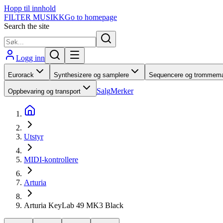
Hopp til innhold
FILTER MUSIKK
Go to homepage
Search the site
Logg inn
Eurorack
Synthesizere og samplere
Sequencere og trommema
Salg
Merker
Oppbevaring og transport
Utstyr
MIDI-kontrollere
Arturia
Arturia KeyLab 49 MK3 Black