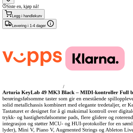
Siste en, kjøp nå!
Legg i handlekurv
Levering i 1-4 dager
/
Arturia KeyLab 49 MK3 Black – MIDI-kontroller
Full b
berøringsfølsomme taster som gir en enestående spilloppleve
solid metallchassis kombinert med elegante tredetaljer, er K
Tastaturet er designet for å gi maksimal kontroll over di
trykk- og hastighetsfølsomme pads, flere glidere og roterende
integrasjon og støtter MCU- og HUI-protokoller for en sø
lyder), Mini V, Piano V, Augmented Strings og Ableton Live L