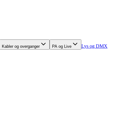
Lys og DMX
Kabler og overganger
PA og Live