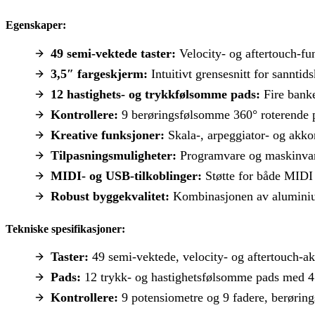
Egenskaper:
49 semi-vektede taster:
Velocity- og aftertouch-fun
3,5″ fargeskjerm:
Intuitivt grensesnitt for sanntid
12 hastighets- og trykkfølsomme pads:
Fire banke
Kontrollere:
9 berøringsfølsomme 360° roterende po
Kreative funksjoner:
Skala-, arpeggiator- og akko
Tilpasningsmuligheter:
Programvare og maskinvare 
MIDI- og USB-tilkoblinger:
Støtte for både MIDI
Robust byggekvalitet:
Kombinasjonen av aluminium o
Tekniske spesifikasjoner:
Taster:
49 semi-vektede, velocity- og aftertouch-ak
Pads:
12 trykk- og hastighetsfølsomme pads med 4
Kontrollere:
9 potensiometre og 9 fadere, berøri