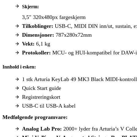
Skjerm:
3,5″ 320x480px fargeskjerm
Tilkoblinger:
USB-C, MIDI DIN inn/ut, sustain, ex
Dimensjoner:
787x280x72mm
Vekt:
6,1 kg
Protokoller:
MCU- og HUI-kompatibel for DAW-in
Innhold i esken:
1 stk Arturia KeyLab 49 MK3 Black MIDI-kontroll
Quick Start guide
Registreringskort
USB-C til USB-A kabel
Medfølgende programvare:
Analog Lab Pro:
2000+ lyder fra Arturia’s V Coll