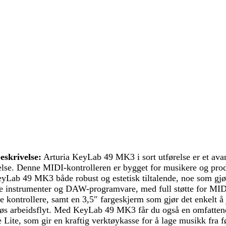
eskrivelse:
Arturia KeyLab 49 MK3 i sort utførelse er et av
lse. Denne MIDI-kontrolleren er bygget for musikere og produ
eyLab 49 MK3 både robust og estetisk tiltalende, noe som gjør 
gitale instrumenter og DAW-programvare, med full støtte fo
 kontrollere, samt en 3,5″ fargeskjerm som gjør det enkelt å j
mløs arbeidsflyt. Med KeyLab 49 MK3 får du også en omfatte
ite, som gir en kraftig verktøykasse for å lage musikk fra fø