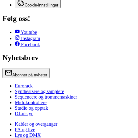
Cookie-innstillinger
Følg oss!
Youtube
Instagram
Facebook
Nyhetsbrev
Abonner på nyheter
Eurorack
Synthesizere og samplere
Sequencere og trommemaskiner
Midi-kontrollere
Studio og opptak
DJ-utstyr
Kabler og overganger
PA og live
Lys og DMX