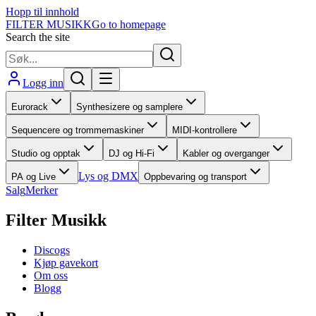
Hopp til innhold
FILTER MUSIKK
Go to homepage
Search the site
Logg inn
Eurorack
Synthesizere og samplere
Sequencere og trommemaskiner
MIDI-kontrollere
Studio og opptak
DJ og Hi-Fi
Kabler og overganger
Lys og DMX
PA og Live
Oppbevaring og transport
Salg
Merker
Filter Musikk
Discogs
Kjøp gavekort
Om oss
Blogg