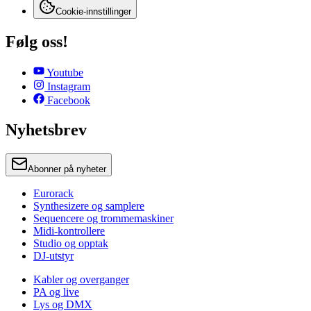
Cookie-innstillinger
Følg oss!
Youtube
Instagram
Facebook
Nyhetsbrev
Abonner på nyheter
Eurorack
Synthesizere og samplere
Sequencere og trommemaskiner
Midi-kontrollere
Studio og opptak
DJ-utstyr
Kabler og overganger
PA og live
Lys og DMX