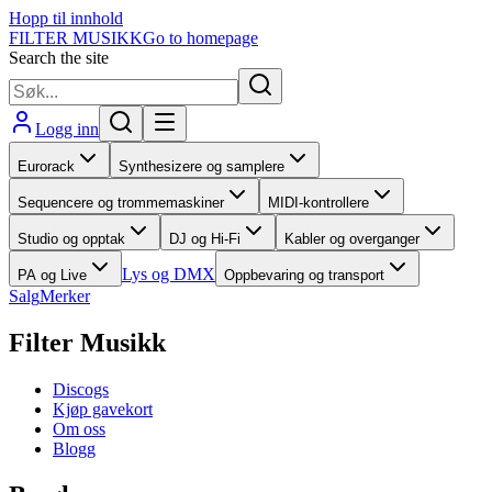
Hopp til innhold
FILTER MUSIKK
Go to homepage
Search the site
Logg inn
Eurorack
Synthesizere og samplere
Sequencere og trommemaskiner
MIDI-kontrollere
Studio og opptak
DJ og Hi-Fi
Kabler og overganger
Lys og DMX
PA og Live
Oppbevaring og transport
Salg
Merker
Filter Musikk
Discogs
Kjøp gavekort
Om oss
Blogg