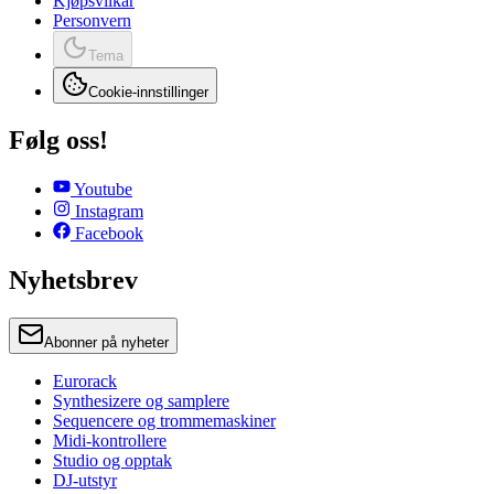
Kjøpsvilkår
Personvern
Tema
Cookie-innstillinger
Følg oss!
Youtube
Instagram
Facebook
Nyhetsbrev
Abonner på nyheter
Eurorack
Synthesizere og samplere
Sequencere og trommemaskiner
Midi-kontrollere
Studio og opptak
DJ-utstyr