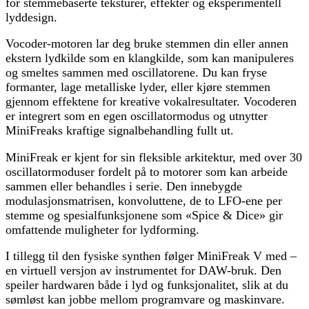
for stemmebaserte teksturer, effekter og eksperimentell
lyddesign.
Vocoder-motoren lar deg bruke stemmen din eller annen
ekstern lydkilde som en klangkilde, som kan manipuleres
og smeltes sammen med oscillatorene. Du kan fryse
formanter, lage metalliske lyder, eller kjøre stemmen
gjennom effektene for kreative vokalresultater. Vocoderen
er integrert som en egen oscillatormodus og utnytter
MiniFreaks kraftige signalbehandling fullt ut.
MiniFreak er kjent for sin fleksible arkitektur, med over 30
oscillatormoduser fordelt på to motorer som kan arbeide
sammen eller behandles i serie. Den innebygde
modulasjonsmatrisen, konvoluttene, de to LFO-ene per
stemme og spesialfunksjonene som «Spice & Dice» gir
omfattende muligheter for lydforming.
I tillegg til den fysiske synthen følger MiniFreak V med –
en virtuell versjon av instrumentet for DAW-bruk. Den
speiler hardwaren både i lyd og funksjonalitet, slik at du
sømløst kan jobbe mellom programvare og maskinvare.