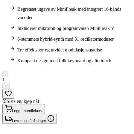
Begrenset utgave av MiniFreak med integrert 16-bånds
vocoder
Inkluderer mikrofon og programvaren MiniFreak V
6-stemmers hybrid-synth med 31 oscillatormoduser
Tre effektspor og utvidet modulasjonsmatrise
Kompakt design med fullt keyboard og aftertouch
-
1
+
Siste en, kjøp nå!
Legg i handlekurv
Levering i 1-4 dager