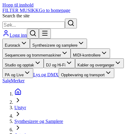
Hopp til innhold
FILTER MUSIKK
Go to homepage
Search the site
Logg inn
Eurorack
Synthesizere og samplere
Sequencere og trommemaskiner
MIDI-kontrollere
Studio og opptak
DJ og Hi-Fi
Kabler og overganger
Lys og DMX
PA og Live
Oppbevaring og transport
Salg
Merker
Utstyr
Synthesizere og Samplere