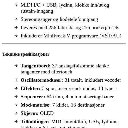
MIDI I/O + USB, lydinn, klokke inn/ut og
sustain-inngang
Stereoutganger og hodetelefonutgang
Leveres med 256 fabrikk- og 256 brukerpresets
Inkluderer MiniFreak V programvare (VST/AU)
Tekniske spesifikasjoner
Tangentbord:
37 anslagsfølsomme slanke
tangenter med aftertouch
Oscillatormoduser:
31 totalt, inkludert vocoder
Effekter:
3 spor, insert/send-modus, 13 typer
Sequencer:
64 trinn, 4 automatiseringsbaner
Mod-matrise:
7 kilder, 13 destinasjoner
Skjerm:
OLED
Tilkoblinger:
MIDI inn/ut/thru, USB, lyd inn,
klokke inn/ut, sustain, stereo ut