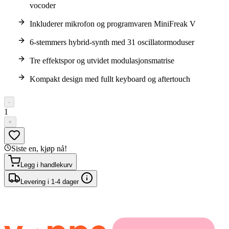
vocoder
Inkluderer mikrofon og programvaren MiniFreak V
6-stemmers hybrid-synth med 31 oscillatormoduser
Tre effektspor og utvidet modulasjonsmatrise
Kompakt design med fullt keyboard og aftertouch
-
1
+
Siste en, kjøp nå!
Legg i handlekurv
Levering i 1-4 dager