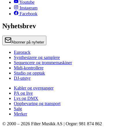
Youtube
Instagram
Facebook
Nyhetsbrev
Abonner på nyheter
Eurorack
Synthesizere og samplere
Sequencere og trommemaskiner
Midi-kontrollere
Studio og opptak
DJ-utstyr
Kabler og overganger
PA og live
Lys og DMX
Oppbevaring og transport
Salg
Merker
© 2000 –
2026
Filter Musikk AS | Orgnr: 981 874 862