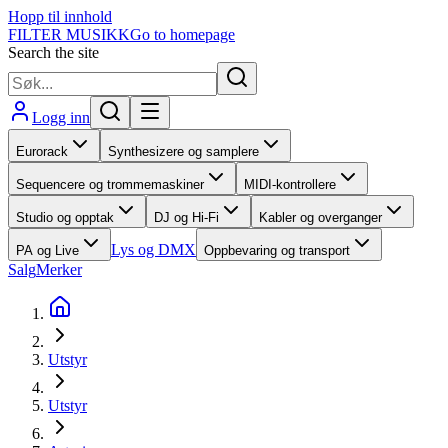
Hopp til innhold
FILTER MUSIKK
Go to homepage
Search the site
Logg inn
Eurorack
Synthesizere og samplere
Sequencere og trommemaskiner
MIDI-kontrollere
Studio og opptak
DJ og Hi-Fi
Kabler og overganger
Lys og DMX
PA og Live
Oppbevaring og transport
Salg
Merker
Utstyr
Utstyr