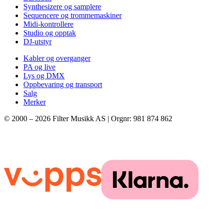
Synthesizere og samplere
Sequencere og trommemaskiner
Midi-kontrollere
Studio og opptak
DJ-utstyr
Kabler og overganger
PA og live
Lys og DMX
Oppbevaring og transport
Salg
Merker
© 2000 –
2026
Filter Musikk AS | Orgnr: 981 874 862