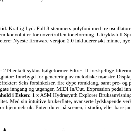
etid. Kraftig Lyd: Full 8-stemmers polyfoni med tre oscillator
m konvolutter for uovertruffen toneforming. Uttrykksfull Sp
etere: Nyeste firmware versjon 2.0 inkluderer økt minne, ny
19 enkelt syklus bølgeformer Filtre: 11 forskjellige filtermode
iator: Innebygd for generering av melodiske mønstre Display
ffekter: Seks forsinkelser, fire dype romklang, samt pre- og po
 gate inngang og utganger, MIDI In/Out, Expression pedal i
nhold i Esken:
1 x ASM Hydrasynth Explorer Bruksanvisning 
alitet. Med sin intuitive brukerflate, avanserte lydskapende ver
 for hjemmebruk. Enten du er på scenen, i studio, eller bare 