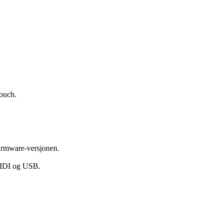
touch.
firmware-versjonen.
 MIDI og USB.