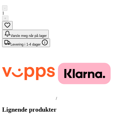
-
1
+
Varsle meg når på lager
Levering i 1-4 dager
/
Lignende produkter