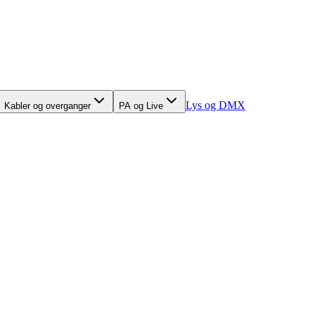
Lys og DMX
Kabler og overganger
PA og Live