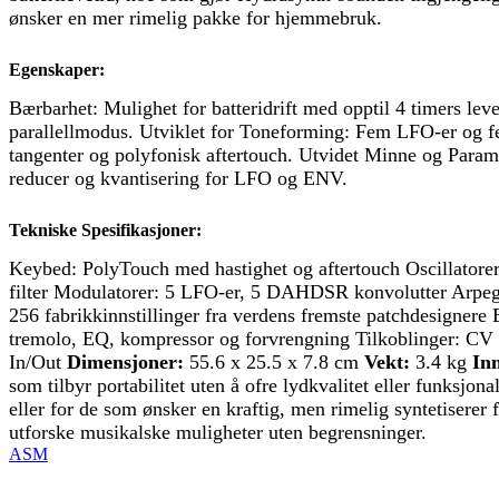
ønsker en mer rimelig pakke for hjemmebruk.
Egenskaper:
Bærbarhet: Mulighet for batteridrift med opptil 4 timers lev
parallellmodus. Utviklet for Toneforming: Fem LFO-er og fe
tangenter og polyfonisk aftertouch. Utvidet Minne og Param
reducer og kvantisering for LFO og ENV.
Tekniske Spesifikasjoner:
Keybed: PolyTouch med hastighet og aftertouch Oscillatorer: 2
filter Modulatorer: 5 LFO-er, 5 DAHDSR konvolutter Arpegg
256 fabrikkinnstillinger fra verdens fremste patchdesignere E
tremolo, EQ, kompressor og forvrengning Tilkoblinger: CV
In/Out
Dimensjoner:
55.6 x 25.5 x 7.8 cm
Vekt:
3.4 kg
In
som tilbyr portabilitet uten å ofre lydkvalitet eller funksjon
eller for de som ønsker en kraftig, men rimelig syntetiserer
utforske musikalske muligheter uten begrensninger.
ASM