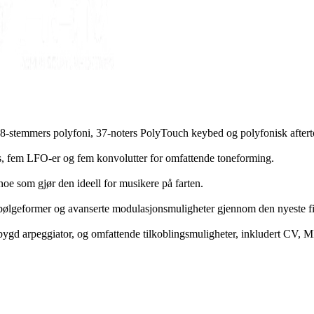
8-stemmers polyfoni, 37-noters PolyTouch keybed og polyfonisk after
modus, fem LFO-er og fem konvolutter for omfattende toneforming.
, noe som gjør den ideell for musikere på farten.
 bølgeformer og avanserte modulasjonsmuligheter gjennom den nyeste 
ebygd arpeggiator, og omfattende tilkoblingsmuligheter, inkludert CV,