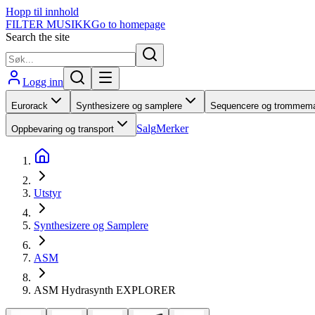
Hopp til innhold
FILTER MUSIKK
Go to homepage
Search the site
Logg inn
Eurorack
Synthesizere og samplere
Sequencere og trommema
Salg
Merker
Oppbevaring og transport
Utstyr
Synthesizere og Samplere
ASM
ASM Hydrasynth EXPLORER