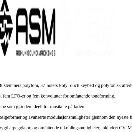
8-stemmers polyfoni, 37-noters PolyTouch keybed og polyfonisk after
modus, fem LFO-er og fem konvolutter for omfattende toneforming.
, noe som gjør den ideell for musikere på farten.
 bølgeformer og avanserte modulasjonsmuligheter gjennom den nyeste 
ebygd arpeggiator, og omfattende tilkoblingsmuligheter, inkludert CV,