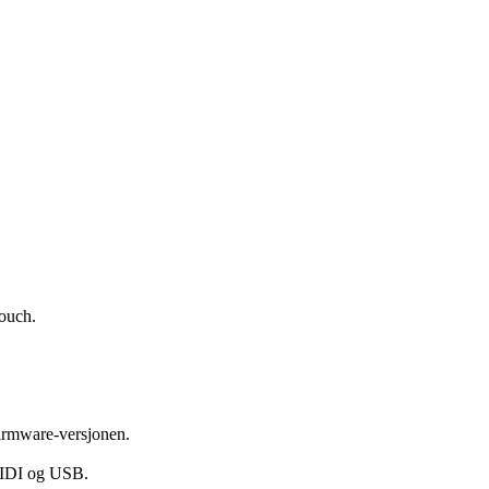
touch.
firmware-versjonen.
 MIDI og USB.