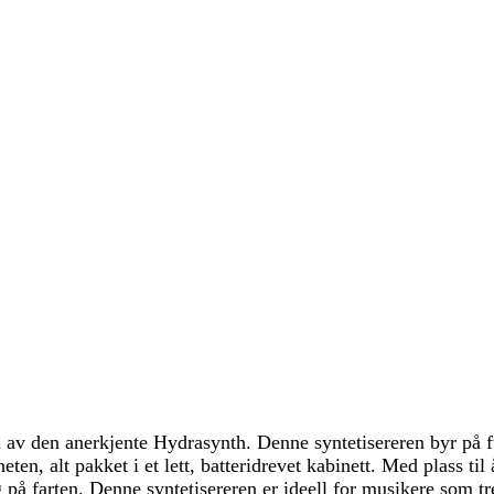
v den anerkjente Hydrasynth. Denne syntetisereren byr på f
 alt pakket i et lett, batteridrevet kabinett. Med plass til åt
 på farten. Denne syntetisereren er ideell for musikere som tr