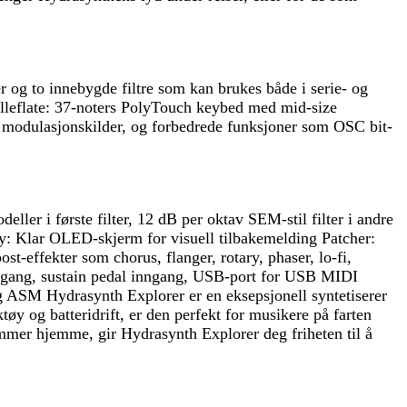
er og to innebygde filtre som kan brukes både i serie- og
illeflate: 37-noters PolyTouch keybed med mid-size
e modulasjonskilder, og forbedrede funksjoner som OSC bit-
ller i første filter, 12 dB per oktav SEM-stil filter i andre
: Klar OLED-skjerm for visuell tilbakemelding Patcher:
st-effekter som chorus, flanger, rotary, phaser, lo-fi,
nngang, sustain pedal inngang, USB-port for USB MIDI
ASM Hydrasynth Explorer er en eksepsjonell syntetiserer
ktøy og batteridrift, er den perfekt for musikere på farten
jammer hjemme, gir Hydrasynth Explorer deg friheten til å