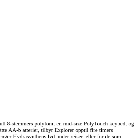
ull 8-stemmers polyfoni, en mid-size PolyTouch keybed, og
te AA-b atterier, tilbyr Explorer opptil fire timers
enger Hydrasynthens lyd under reiser, eller for de som