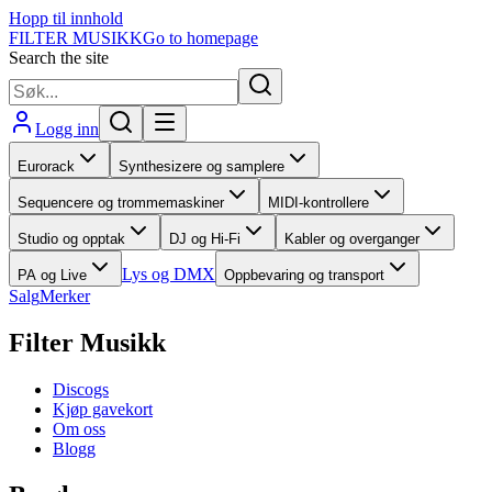
Hopp til innhold
FILTER MUSIKK
Go to homepage
Search the site
Logg inn
Eurorack
Synthesizere og samplere
Sequencere og trommemaskiner
MIDI-kontrollere
Studio og opptak
DJ og Hi-Fi
Kabler og overganger
Lys og DMX
PA og Live
Oppbevaring og transport
Salg
Merker
Filter Musikk
Discogs
Kjøp gavekort
Om oss
Blogg