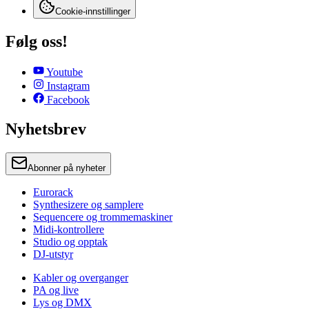
Cookie-innstillinger
Følg oss!
Youtube
Instagram
Facebook
Nyhetsbrev
Abonner på nyheter
Eurorack
Synthesizere og samplere
Sequencere og trommemaskiner
Midi-kontrollere
Studio og opptak
DJ-utstyr
Kabler og overganger
PA og live
Lys og DMX