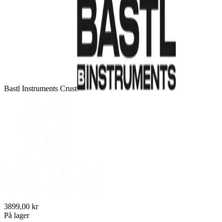
Bastl Instruments Crust
3899,00 kr
På lager