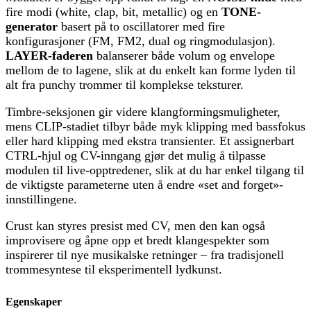
fire modi (white, clap, bit, metallic) og en
TONE-
generator
basert på to oscillatorer med fire
konfigurasjoner (FM, FM2, dual og ringmodulasjon).
LAYER-faderen
balanserer både volum og envelope
mellom de to lagene, slik at du enkelt kan forme lyden til
alt fra punchy trommer til komplekse teksturer.
Timbre-seksjonen gir videre klangformingsmuligheter,
mens CLIP-stadiet tilbyr både myk klipping med bassfokus
eller hard klipping med ekstra transienter. Et assignerbart
CTRL-hjul og CV-inngang gjør det mulig å tilpasse
modulen til live-opptredener, slik at du har enkel tilgang til
de viktigste parameterne uten å endre «set and forget»-
innstillingene.
Crust kan styres presist med CV, men den kan også
improvisere og åpne opp et bredt klangespekter som
inspirerer til nye musikalske retninger – fra tradisjonell
trommesyntese til eksperimentell lydkunst.
Egenskaper