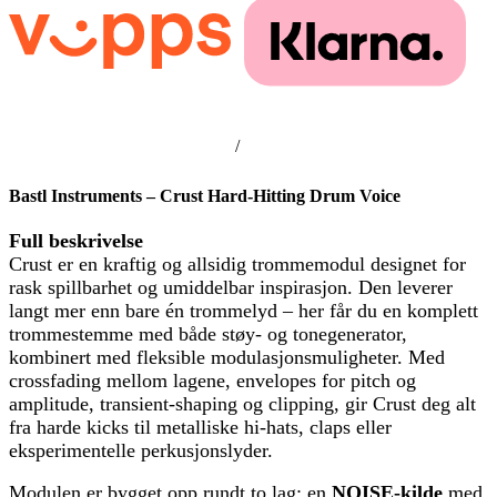
/
Bastl Instruments – Crust
Hard-Hitting Drum Voice
Full beskrivelse
Crust er en kraftig og allsidig trommemodul designet for
rask spillbarhet og umiddelbar inspirasjon. Den leverer
langt mer enn bare én trommelyd – her får du en komplett
trommestemme med både støy- og tonegenerator,
kombinert med fleksible modulasjonsmuligheter. Med
crossfading mellom lagene, envelopes for pitch og
amplitude, transient-shaping og clipping, gir Crust deg alt
fra harde kicks til metalliske hi-hats, claps eller
eksperimentelle perkusjonslyder.
Modulen er bygget opp rundt to lag: en
NOISE-kilde
med