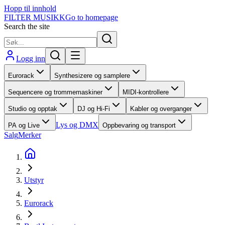
Hopp til innhold
FILTER MUSIKK
Go to homepage
Search the site
Logg inn
Eurorack
Synthesizere og samplere
Sequencere og trommemaskiner
MIDI-kontrollere
Studio og opptak
DJ og Hi-Fi
Kabler og overganger
Lys og DMX
PA og Live
Oppbevaring og transport
Salg
Merker
Utstyr
Eurorack