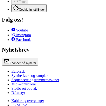
Tema
Cookie-innstillinger
Følg oss!
Youtube
Instagram
Facebook
Nyhetsbrev
Abonner på nyheter
Eurorack
Synthesizere og samplere
Sequencere og trommemaskiner
Midi-kontrollere
Studio og opptak
DJ-utstyr
Kabler og overganger
PA og live