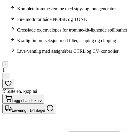
Komplett trommestemme med støy- og tonegenerator
Fire modi for både NOISE og TONE
Crossfade og envelopes for tromme-kit-lignende spillbarhet
Kraftig timbre-seksjon med filter, shaping og clipping
Live-vennlig med assignérbar CTRL og CV-kontroller
-
1
+
Siste en, kjøp nå!
Legg i handlekurv
Levering i 1-4 dager