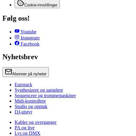
Cookie-innstillinger
Følg oss!
Youtube
Instagram
Facebook
Nyhetsbrev
Abonner på nyheter
Eurorack
Synthesizere og samplere
Sequencere og trommemaskiner
Midi-kontrollere
Studio og opptak
DJ-utstyr
Kabler og overganger
PA og live
Lys og DMX