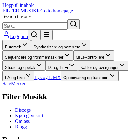
Hopp til innhold
FILTER MUSIKK
Go to homepage
Search the site
Logg inn
Eurorack
Synthesizere og samplere
Sequencere og trommemaskiner
MIDI-kontrollere
Studio og opptak
DJ og Hi-Fi
Kabler og overganger
Lys og DMX
PA og Live
Oppbevaring og transport
Salg
Merker
Filter Musikk
Discogs
Kjøp gavekort
Om oss
Blogg