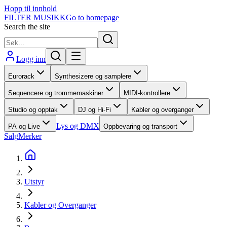
Hopp til innhold
FILTER MUSIKK
Go to homepage
Search the site
Logg inn
Eurorack
Synthesizere og samplere
Sequencere og trommemaskiner
MIDI-kontrollere
Studio og opptak
DJ og Hi-Fi
Kabler og overganger
Lys og DMX
PA og Live
Oppbevaring og transport
Salg
Merker
Utstyr
Kabler og Overganger