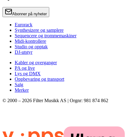
Abonner på nyheter
Eurorack
Synthesizere og samplere
Sequencere og trommemaskiner
Midi-kontrollere
Studio og opptak
DJ-utstyr
Kabler og overganger
PA og live
Lys og DMX
Oppbevaring og transport
Salg
Merker
© 2000 –
2026
Filter Musikk AS | Orgnr: 981 874 862