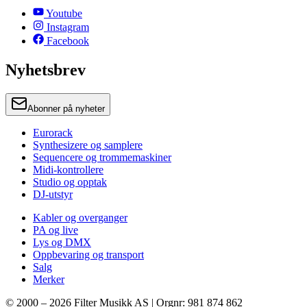
Youtube
Instagram
Facebook
Nyhetsbrev
Abonner på nyheter
Eurorack
Synthesizere og samplere
Sequencere og trommemaskiner
Midi-kontrollere
Studio og opptak
DJ-utstyr
Kabler og overganger
PA og live
Lys og DMX
Oppbevaring og transport
Salg
Merker
© 2000 –
2026
Filter Musikk AS | Orgnr: 981 874 862