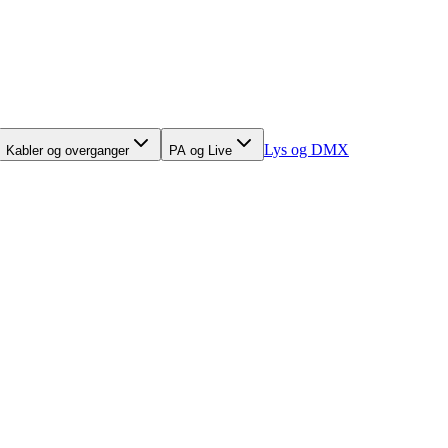
Lys og DMX
Kabler og overganger
PA og Live