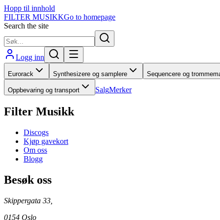
Hopp til innhold
FILTER MUSIKK
Go to homepage
Search the site
Logg inn
Eurorack
Synthesizere og samplere
Sequencere og trommema
Salg
Merker
Oppbevaring og transport
Filter Musikk
Discogs
Kjøp gavekort
Om oss
Blogg
Besøk oss
Skippergata 33,
0154 Oslo