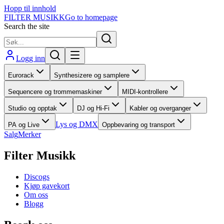
Hopp til innhold
FILTER MUSIKK
Go to homepage
Search the site
Logg inn
Eurorack
Synthesizere og samplere
Sequencere og trommemaskiner
MIDI-kontrollere
Studio og opptak
DJ og Hi-Fi
Kabler og overganger
Lys og DMX
PA og Live
Oppbevaring og transport
Salg
Merker
Filter Musikk
Discogs
Kjøp gavekort
Om oss
Blogg