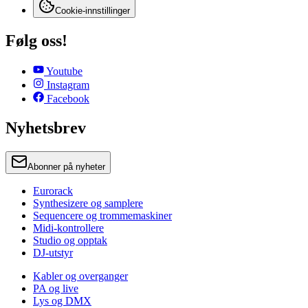
Cookie-innstillinger
Følg oss!
Youtube
Instagram
Facebook
Nyhetsbrev
Abonner på nyheter
Eurorack
Synthesizere og samplere
Sequencere og trommemaskiner
Midi-kontrollere
Studio og opptak
DJ-utstyr
Kabler og overganger
PA og live
Lys og DMX