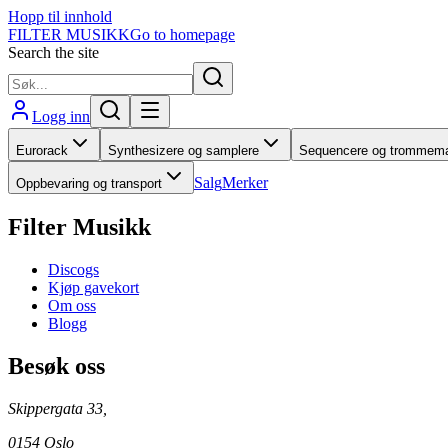
Hopp til innhold
FILTER MUSIKK
Go to homepage
Search the site
Logg inn
Eurorack
Synthesizere og samplere
Sequencere og trommema
Salg
Merker
Oppbevaring og transport
Filter Musikk
Discogs
Kjøp gavekort
Om oss
Blogg
Besøk oss
Skippergata 33,
0154 Oslo