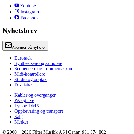
Youtube
Instagram
Facebook
Nyhetsbrev
Abonner på nyheter
Eurorack
Synthesizere og samplere
Sequencere og trommemaskiner
Midi-kontrollere
Studio og opptak
DJ-utstyr
Kabler og overganger
PA og live
Lys og DMX
Oppbevaring og transport
Salg
Merker
© 2000 –
2026
Filter Musikk AS | Orgnr: 981 874 862