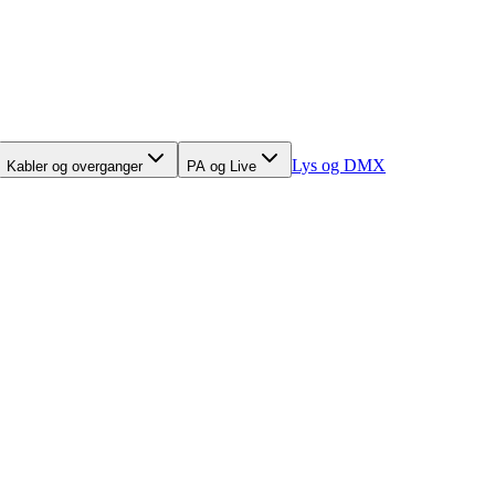
Lys og DMX
Kabler og overganger
PA og Live