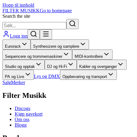
Hopp til innhold
FILTER MUSIKK
Go to homepage
Search the site
Logg inn
Eurorack
Synthesizere og samplere
Sequencere og trommemaskiner
MIDI-kontrollere
Studio og opptak
DJ og Hi-Fi
Kabler og overganger
Lys og DMX
PA og Live
Oppbevaring og transport
Salg
Merker
Filter Musikk
Discogs
Kjøp gavekort
Om oss
Blogg