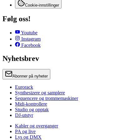
Cookie-innstillinger
Følg oss!
Youtube
Instagram
Facebook
Nyhetsbrev
Abonner på nyheter
Eurorack
Synthesizere og samplere
Sequencere og trommemaskiner
Midi-kontrollere
Studio og opptak
DJ-utstyr
Kabler og overganger
PA og live
Lys og DMX