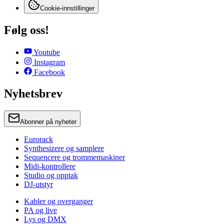
Cookie-innstillinger
Følg oss!
Youtube
Instagram
Facebook
Nyhetsbrev
Abonner på nyheter
Eurorack
Synthesizere og samplere
Sequencere og trommemaskiner
Midi-kontrollere
Studio og opptak
DJ-utstyr
Kabler og overganger
PA og live
Lys og DMX