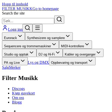
Hopp til innhold
FILTER MUSIKK
Go to homepage
Search the site
Logg inn
Eurorack
Synthesizere og samplere
Sequencere og trommemaskiner
MIDI-kontrollere
Studio og opptak
DJ og Hi-Fi
Kabler og overganger
Lys og DMX
PA og Live
Oppbevaring og transport
Salg
Merker
Filter Musikk
Discogs
Kjøp gavekort
Om oss
Blogg